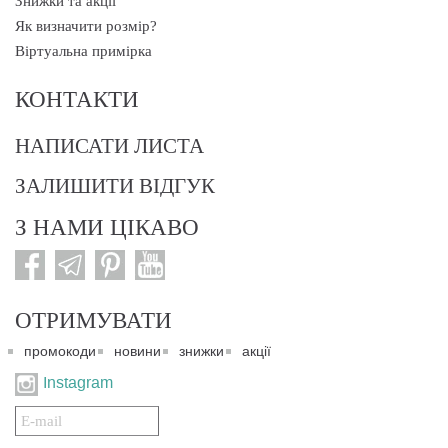
Знижки та акції
Як визначити розмір?
Віртуальна примірка
КОНТАКТИ
НАПИСАТИ ЛИСТА
ЗАЛИШИТИ ВІДГУК
З НАМИ ЦІКАВО
ОТРИМУВАТИ
промокоди
новини
знижки
акції
Instagram
Подписаться
на