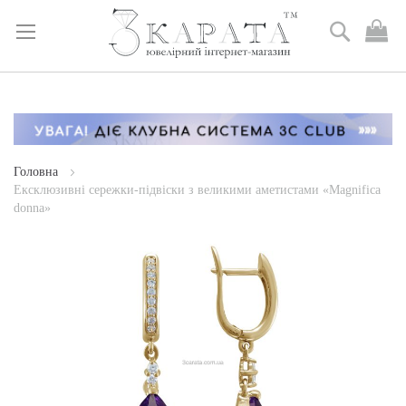
Пошук
М
к
Skip
to
Content
Головна
Ексклюзивні сережки-підвіски з великими аметистами «Magnifica
donna»