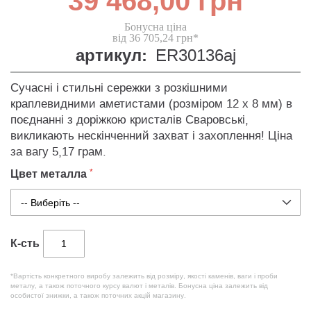
39 468,00 грн
Бонусна ціна
від 36 705,24 грн*
артикул:
ER30136aj
Сучасні і стильні сережки з розкішними
краплевидними аметистами (розміром 12 х 8 мм) в
поєднанні з доріжкою кристалів Сваровські,
викликають нескінченний захват і захоплення! Ціна
за вагу 5,17 грам.
Цвет металла
К-сть
*Вартість конкретного виробу залежить від розміру, якості каменів, ваги і проби
металу, а також поточного курсу валют і металів. Бонусна ціна залежить від
особистої знижки, а також поточних акцій магазину.