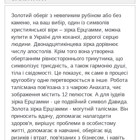
Золотий оберіг з невеликим рубіном або без
каменю, на ваш вибір, один із символів
християнської віри – зірка Ерцгамми, можна
купити в Україні для коханої, дорогої серцю
людини. Двонадцятикінцева зірка дорівнює
числу апостолів. Крім того вона утворена
обертанням рівностороннього трикутника, що
символізує триєдність, а також гармонію душі,
тіла і свідомості. Це показує, як саме в процесі
кругообігу одне перетворюється в інше. Робота
талісмана пов'язана з з чакрою Анахата, чиє
зображення містить 12 пелюсток. А для іудеїв
зірка Ерцгамми - це подвійний символ Давида.
Золота зірка Ерцгамми - могутній талісман. Він
приносить вдачу, допомагає налагодити
здоров'я, вирішує проблеми в особистому
житті, допомагає в навчанні, оберігає від
ризиків і втрат, пов'язаних з бізнесом, і навіть