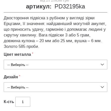
від 21 218,88 грн*
артикул:
PD32195ka
Двостороння підвіска з рубіном у вигляді зірки
Ерцгами, її значення: найдавніший могутній амулет,
що приносить удачу, гармонію і допомагає людині у
скрутну хвилину. Вага підвіски 3 або 5 грам,
довжина кулона – 20 мм або 25 мм, вушка – 6 мм.
Золото 585 проби.
Цвет металла
Дизайн
К-сть