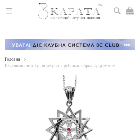
Пошук
М
к
Skip
to
Content
Головна
Ексклюзивний кулон-амулет з рубіном «Зірка Ерцгамми»