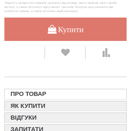
*Вартість конкретного виробу залежить від розміру, якості каменів, ваги і проби
металу, а також поточного курсу валют і металів. Бонусна ціна залежить від
особистої знижки, а також поточних акцій магазину.
Купити
ПРО ТОВАР
ЯК КУПИТИ
ВІДГУКИ
ЗАПИТАТИ