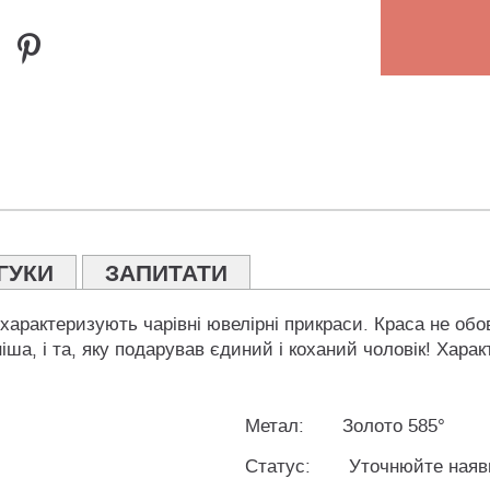
ГУКИ
ЗАПИТАТИ
о характеризують чарівні ювелірні прикраси. Краса не об
іша, і та, яку подарував єдиний і коханий чоловік! Харак
Метал:
Золото 585°
Статус:
Уточнюйте наяв