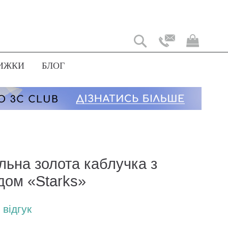
Мій
коши
ИЖКИ
БЛОГ
льна золота каблучка з
дом «Starks»
відгук