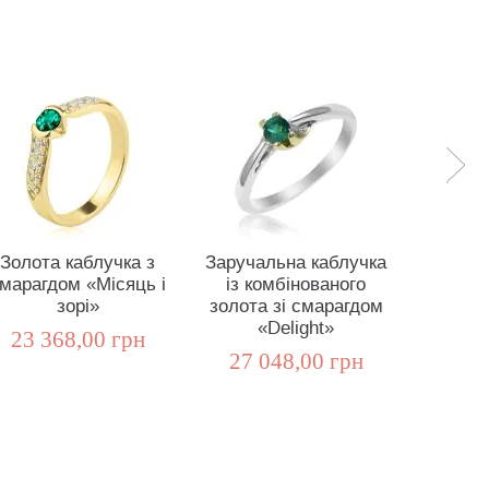
Золота каблучка з
Заручальна каблучка
Золота
марагдом «Місяць і
із комбінованого
заручин
зорі»
золота зі смарагдом
«L
«Delight»
23 368,00 грн
21 8
27 048,00 грн