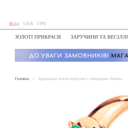
Skip
Мова
Валюта
Вхід
UKR
ГРН
to
Content
ЗОЛОТІ ПРИКРАСИ
ЗАРУЧИНИ ТА ВЕСІЛЛ
Головна
Заручальна золота каблучка з смарагдом «Starks»