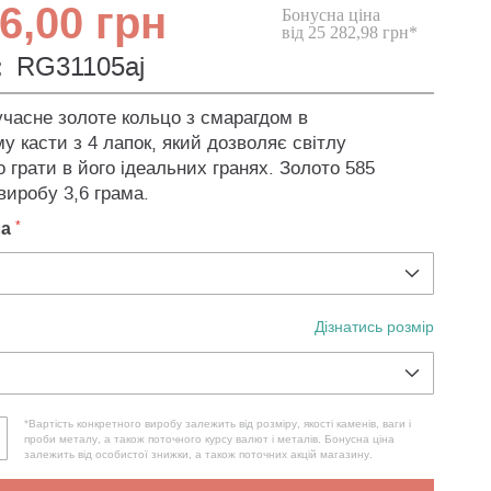
6,00 грн
Бонусна ціна
від 25 282,98 грн*
:
RG31105aj
учасне золоте кольцо з смарагдом в
у касти з 4 лапок, який дозволяє світлу
 грати в його ідеальних гранях. Золото 585
виробу 3,6 грама.
ла
Дізнатись розмір
*Вартість конкретного виробу залежить від розміру, якості каменів, ваги і
проби металу, а також поточного курсу валют і металів. Бонусна ціна
залежить від особистої знижки, а також поточних акцій магазину.