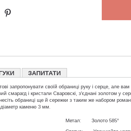
ГУКИ
ЗАПИТАТИ
ові запропонувати своїй обраниці руку і серце, але вам
вий смарагд і кристали Сваровскі, з'єднані золотом у серц
іднесіть обраниці ще й сережки з таким же набором рома
, діаметр каменю 3 мм.
Метал:
Золото 585°