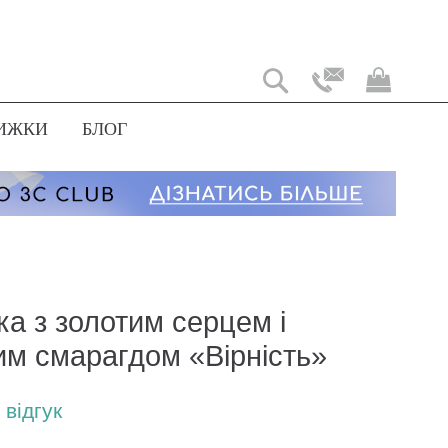
Мій
коши
ИЖКИ
БЛОГ
ка з золотим серцем і
им смарагдом «Вірність»
відгук