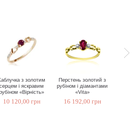
Каблучка з золотим
Перстень золотий з
Пусет
серцем і яскравим
рубіном і діамантами
серцем 
рубіном «Вірність»
«Vita»
"В
10 120,00 грн
16 192,00 грн
56 8