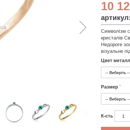
10 12
артикул
Символізм с
кристалів Св
Недороге зол
візуальне пі
Цвет метал
Размер
К-сть