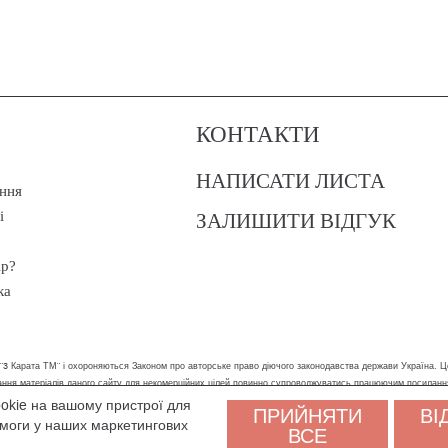
КОНТАКТИ
НАПИСАТИ ЛИСТА
ння
ЗАЛИШИТИ ВІДГУК
і
ір?
ка
 "3 Карата ТМ" і охороняються Законом про авторське право діючого законодавства держави Україна. Ц
стання матеріалів даного сайту для некомерційних цілей повинно супроводжуватись працюючим посилан
ookie на вашому пристрої для
ПРИЙНЯТИ
ВІ
ам було зручніше користуватися сайтом. Залишаючись на сайті, ви погоджуєтеся на обробку персональни
помоги у наших маркетингових
ВСЕ