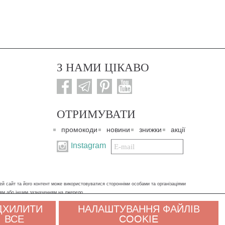
З НАМИ ЦІКАВО
ОТРИМУВАТИ
промокоди
новини
знижки
акції
Подписаться
Instagram
на
нашу
рассылку:
ей сайт та його контент може використовуватися сторонніми особами та організаціями
ням або іншим зазначенням на джерело.
ДХИЛИТИ
НАЛАШТУВАННЯ ФАЙЛІВ
х даних. Якщо ви не згодні, будь ласка, покиньте сайт і зв'яжіться з нами будь-яким
ВСЕ
COOKIE