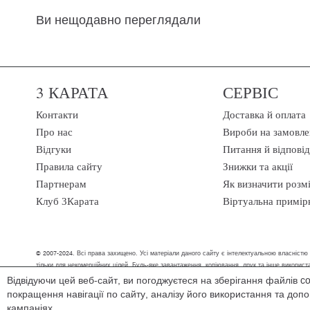
Ви нещодавно переглядали
3 КАРАТА
СЕРВІС
Контакти
Доставка й оплата
Про нас
Вироби на замовле
Відгуки
Питання й відповід
Правила сайту
Знижки та акції
Партнерам
Як визначити розм
Клуб 3Карата
Віртуальна примір
© 2007-2024. Всі права захищено. Усі матеріали даного сайту є інтелектуальною власністю
тільки для некомерційних цілей. Будь-яке завантаження, копіювання, друк та інше викори
Відвідуючи цей веб-сайт, ви погоджуєтеся на зберігання файлів c
Ми обробляємо персональні дані (cookies, IP-адреса, місце розташування), щоб в
покращення навігації по сайту, аналізу його використання та до
зручним способом, ми допоможемо знайти рішення.
кампаніях.