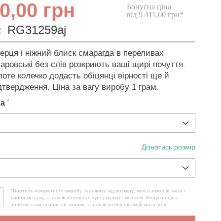
0,00 грн
Бонусна ціна
від 9 411,60 грн*
:
RG31259aj
ерця і ніжний блиск смарагда в переливах
аровські без слів розкриють ваші щирі почуття.
оте колечко додасть обіцянці вірності ще й
дтвердження. Ціна за вагу виробу 1 грам.
ла
Дізнатись розмір
*Вартість конкретного виробу залежить від розміру, якості каменів, ваги і
проби металу, а також поточного курсу валют і металів. Бонусна ціна
залежить від особистої знижки, а також поточних акцій магазину.