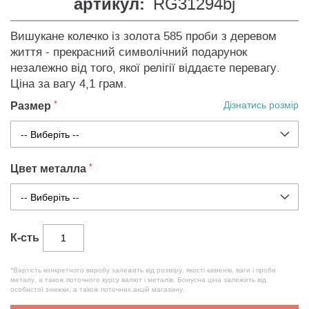
артикул:
RG31294bj
Вишукане колечко із золота 585 проби з деревом
життя - прекрасний символічний подарунок
незалежно від того, якої релігії віддаєте перевагу.
Ціна за вагу 4,1 грам.
Размер
Дізнатись розмір
Цвет металла
К-сть
*Вартість конкретного виробу залежить від розміру, якості каменів, ваги і проби
металу, а також поточного курсу валют і металів. Бонусна ціна залежить від
особистої знижки, а також поточних акцій магазину.