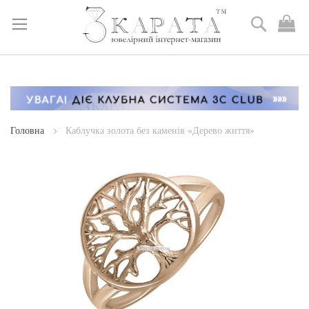
Пошук
М
к
Skip
to
Content
Головна
Каблучка золота без каменів «Дерево життя»