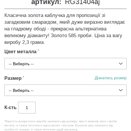
артикул:
RG31404aj
Класична золота каблучка для пропозиції зі
загадковим смарагдом, який дуже виразно виглядає
на гладкому ободі - прекрасна альтернатива
великому діаманту! Золото 585 проби. Ціна за вагу
виробу 2,3 грама.
Цвет металла
Размер
Дізнатись розмір
К-сть
*Вартість конкретного виробу залежить від розміру, якості каменів, ваги і проби
металу, а також поточного курсу валют і металів. Бонусна ціна залежить від
особистої знижки, а також поточних акцій магазину.