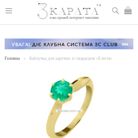
Пошук
М
к
Skip
to
Content
Головна
Каблучка для заручин зі смарагдом «Елегія»