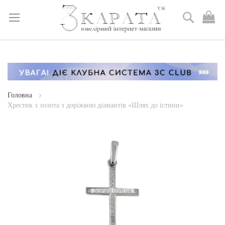
Пошук
М
к
Skip
to
Content
Головна
Хрестик з золота з доріжкою діамантів «Шлях до істини»