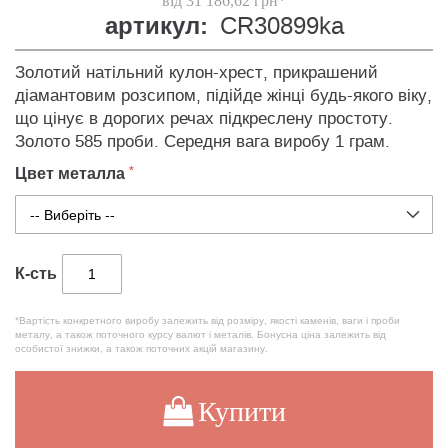
від 31 186,62 грн*
артикул:
CR30899ka
Золотий натільний кулон-хрест, прикрашений
діамантовим розсипом, підійде жінці будь-якого віку,
що цінує в дорогих речах підкреслену простоту.
Золото 585 проби. Середня вага виробу 1 грам.
Цвет металла
К-сть
*Вартість конкретного виробу залежить від розміру, якості каменів, ваги і проби
металу, а також поточного курсу валют і металів. Бонусна ціна залежить від
особистої знижки, а також поточних акцій магазину.
Купити