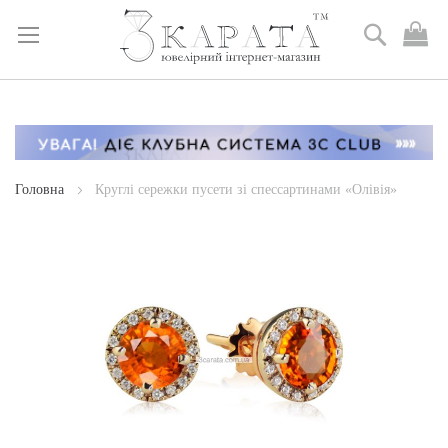
Пошук
М
к
Skip
to
Content
Головна
Круглі сережки пусети зі спессартинами «Олівія»