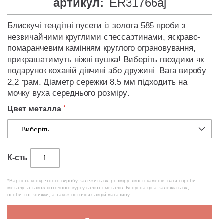
артикул:
ER31766aj
Блискучі тендітні пусети із золота 585 проби з
незвичайними круглими спессартинами, яскраво-
помаранчевим камінням круглого ограновування,
прикрашатимуть ніжні вушка! Виберіть гвоздики як
подарунок коханій дівчині або дружині. Вага виробу -
2,2 грам. Діаметр сережки 8.5 мм підходить на
мочку вуха середнього розміру.
Цвет металла
К-сть
*Вартість конкретного виробу залежить від розміру, якості каменів, ваги і проби
металу, а також поточного курсу валют і металів. Бонусна ціна залежить від
особистої знижки, а також поточних акцій магазину.