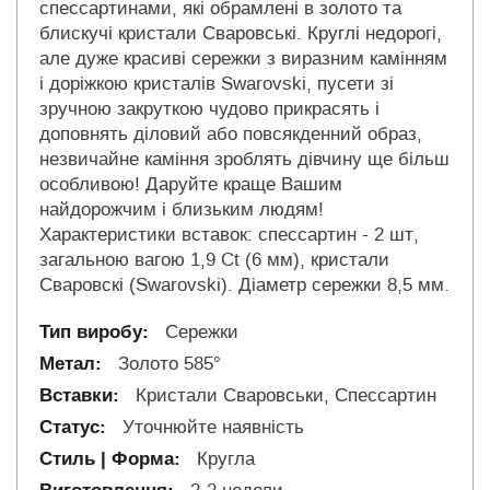
спессартинами, які обрамлені в золото та
блискучі кристали Сваровські. Круглі недорогі,
але дуже красиві сережки з виразним камінням
і доріжкою кристалів Swarovski, пусети зі
зручною закруткою чудово прикрасять і
доповнять діловий або повсякденний образ,
незвичайне каміння зроблять дівчину ще більш
особливою! Даруйте краще Вашим
найдорожчим і близьким людям!
Характеристики вставок: спессартин - 2 шт,
загальною вагою 1,9 Ct (6 мм), кристали
Сваровскі (Swarovski). Діаметр сережки 8,5 мм.
Сережки
Золото 585°
Кристали Сваровськи, Спессартин
Уточнюйте наявність
Кругла