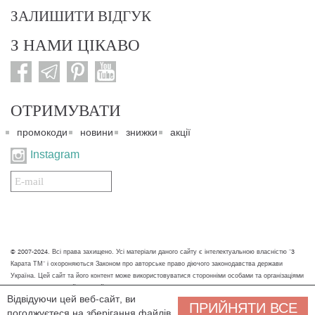
ЗАЛИШИТИ ВІДГУК
З НАМИ ЦІКАВО
ОТРИМУВАТИ
промокоди
новини
знижки
акції
Instagram
Подписаться
на
нашу
рассылку:
© 2007-2024. Всі права захищено. Усі матеріали даного сайту є інтелектуальною власністю "3
Карата ТМ" і охороняються Законом про авторське право діючого законодавства держави
Україна. Цей сайт та його контент може використовуватися сторонніми особами та організаціями
тільки для некомерційних цілей. Будь-яке завантаження, копіювання, друк та інше використання
Відвідуючи цей веб-сайт, ви
матеріалів даного сайту для некомерційних цілей повинно супроводжуватись працюючим
ПРИЙНЯТИ ВСЕ
погоджуєтеся на зберігання файлів
посиланням або іншим зазначенням на джерело.