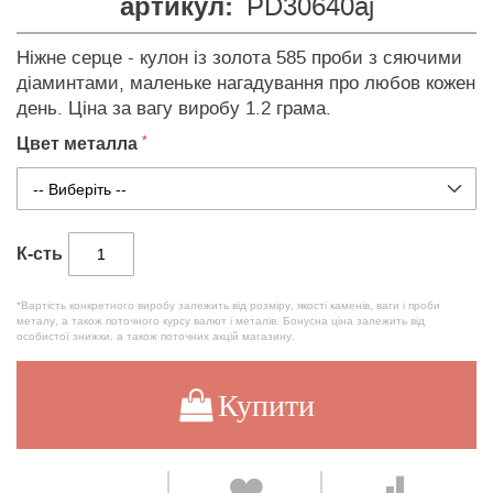
артикул:
PD30640aj
Ніжне серце - кулон із золота 585 проби з сяючими
діаминтами, маленьке нагадування про любов кожен
день. Ціна за вагу виробу 1.2 грама.
Цвет металла
К-сть
*Вартість конкретного виробу залежить від розміру, якості каменів, ваги і проби
металу, а також поточного курсу валют і металів. Бонусна ціна залежить від
особистої знижки, а також поточних акцій магазину.
Купити