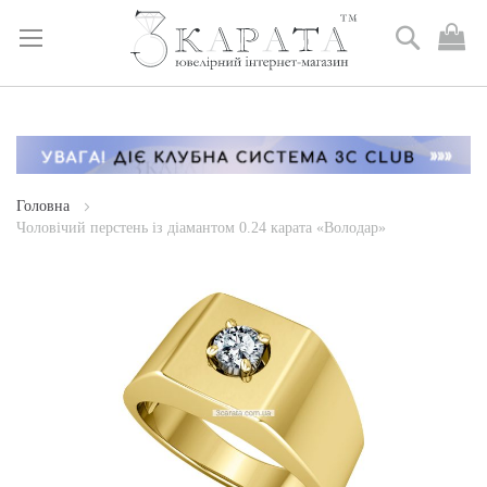
Пошук
М
к
Skip
to
Content
Головна
Чоловічий перстень із діамантом 0.24 карата «Володар»