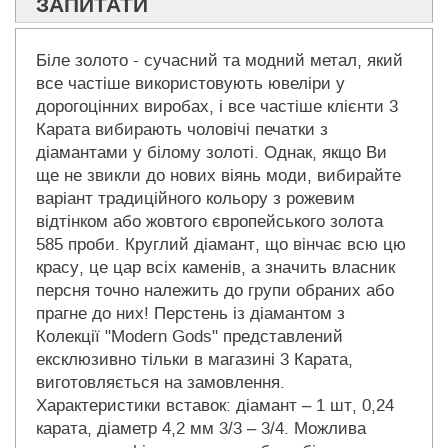
ЗАПИТАТИ
Біле золото - сучасний та модний метал, який
все частіше використовують ювеліри у
дорогоцінних виробах, і все частіше клієнти 3
Карата вибирають чоловічі печатки з
діамантами у білому золоті. Однак, якщо Ви
ще не звикли до нових віянь моди, вибирайте
варіант традиційного кольору з рожевим
відтінком або жовтого європейського золота
585 проби. Круглий діамант, що вінчає всю цю
красу, це цар всіх каменів, а значить власник
персня точно належить до групи обраних або
прагне до них! Перстень із діамантом з
Колекції "Modern Gods" представлений
ексклюзивно тільки в магазині 3 Карата,
виготовляється на замовлення.
Характеристики вставок: діамант – 1 шт, 0,24
карата, діаметр 4,2 мм 3/3 – 3/4. Можлива