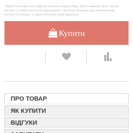
*Вартість конкретного виробу залежить від розміру, якості каменів, ваги і проби
металу, а також поточного курсу валют і металів. Бонусна ціна залежить від
особистої знижки, а також поточних акцій магазину.
Купити
ПРО ТОВАР
ЯК КУПИТИ
ВІДГУКИ