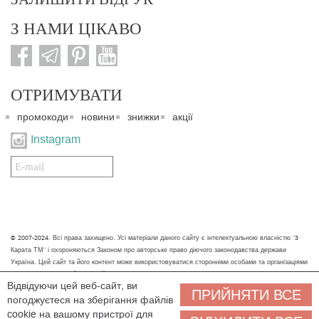
З НАМИ ЦІКАВО
ОТРИМУВАТИ
промокоди
новини
знижки
акції
Instagram
Подписаться
на
нашу
рассылку:
© 2007-2024. Всі права захищено. Усі матеріали даного сайту є інтелектуальною власністю "3
Карата ТМ" і охороняються Законом про авторське право діючого законодавства держави
Україна. Цей сайт та його контент може використовуватися сторонніми особами та організаціями
тільки для некомерційних цілей. Будь-яке завантаження, копіювання, друк та інше використання
Відвідуючи цей веб-сайт, ви
матеріалів даного сайту для некомерційних цілей повинно супроводжуватись працюючим
ПРИЙНЯТИ ВСЕ
погоджуєтеся на зберігання файлів
посиланням або іншим зазначенням на джерело.
cookie на вашому пристрої для