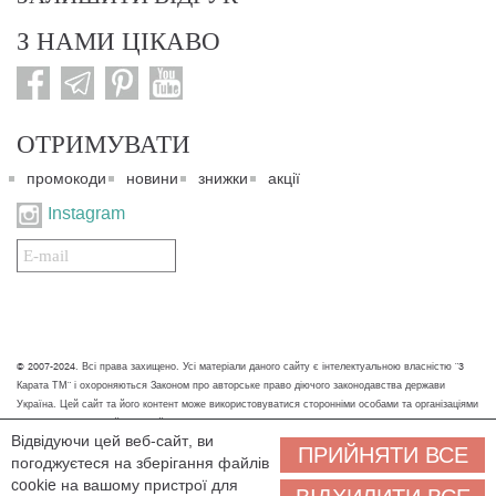
З НАМИ ЦІКАВО
ОТРИМУВАТИ
промокоди
новини
знижки
акції
Instagram
Подписаться
на
нашу
рассылку:
© 2007-2024. Всі права захищено. Усі матеріали даного сайту є інтелектуальною власністю "3
Карата ТМ" і охороняються Законом про авторське право діючого законодавства держави
Україна. Цей сайт та його контент може використовуватися сторонніми особами та організаціями
тільки для некомерційних цілей. Будь-яке завантаження, копіювання, друк та інше використання
Відвідуючи цей веб-сайт, ви
матеріалів даного сайту для некомерційних цілей повинно супроводжуватись працюючим
ПРИЙНЯТИ ВСЕ
погоджуєтеся на зберігання файлів
посиланням або іншим зазначенням на джерело.
cookie на вашому пристрої для