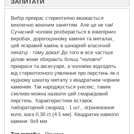
ЗАПИТАТИ
Вибір прикрас стереотипно вважається
виключно жіночим заняттям. Але це не так!
Сучасний чоловік розбирається в ювелірних
виробах, дорогоцінному камінні та металах,
цей яскравий камінь в шикарній класичній
печатці - тому доказ! До того ж все частіше
ділові жінки обирають більш "чоловічі"
прикраси та аксесуари, а чоловіки відходять
від стереотипного уявлення про перстень як о
нудному шматку металу з квадратним чорним
каменем. Так народжується унісекс, таким
сміливо можна назвати цей смарагдовий
перстень. Характеристики вставок:
лабораторний смарагд - 1 шт., огранювання
коло, вага 0,38 ct (4.5 мм). Квадратик навколо
каменя: 8х8 мм.