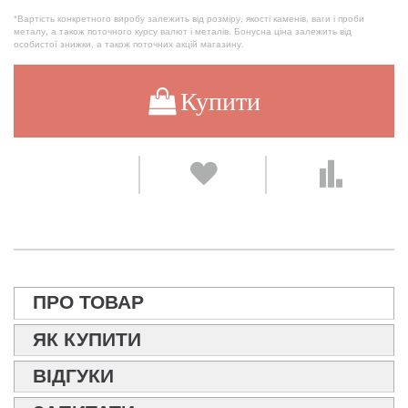
*Вартість конкретного виробу залежить від розміру, якості каменів, ваги і проби
металу, а також поточного курсу валют і металів. Бонусна ціна залежить від
особистої знижки, а також поточних акцій магазину.
Купити
ПРО ТОВАР
ЯК КУПИТИ
ВІДГУКИ