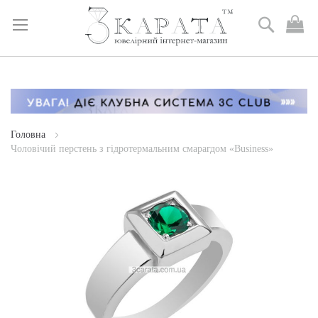
Пошук
М
к
Skip
to
Content
Головна
Чоловічий перстень з гідротермальним смарагдом «Business»