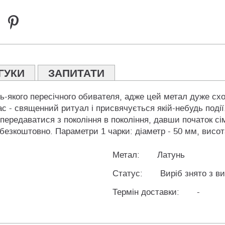
ГУКИ
ЗАПИТАТИ
дь-якого пересічного обивателя, адже цей метал дуже сх
с - священний ритуал і присвячується якій-небудь події
передаватися з покоління в покоління, давши початок сім
безкоштовно. Параметри 1 чарки: діаметр - 50 мм, висота
Метал:
Латунь
Статус:
Виріб знято з в
Термін доставки:
-