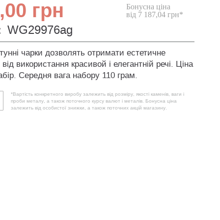
,00 грн
Бонусна ціна
від 7 187,04 грн*
:
WG29976ag
атунні чарки дозволять отримати естетичне
від використання красивой і елегантній речі. Ціна
абір. Середня вага набору 110 грам.
*Вартість конкретного виробу залежить від розміру, якості каменів, ваги і
проби металу, а також поточного курсу валют і металів. Бонусна ціна
залежить від особистої знижки, а також поточних акцій магазину.