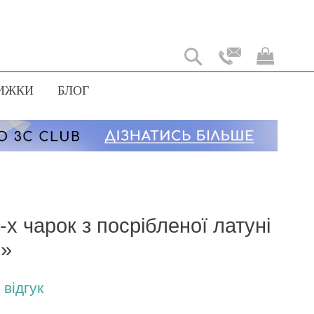
Мій
коши
ИЖКИ
БЛОГ
-х чарок з посрібленої латуні
я»
відгук