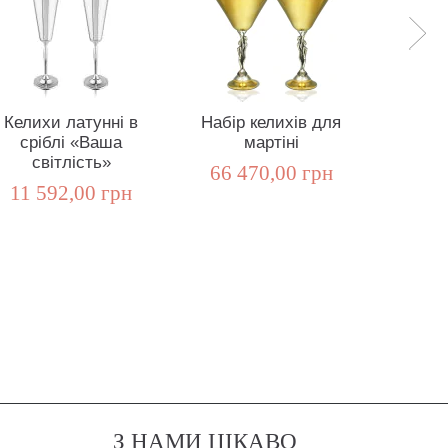
Келихи латунні в
Набір келихів для
Набір 
сріблі «Ваша
мартіні
«Ок
світлість»
а
66 470,00 грн
11 592,00 грн
48 0
З НАМИ ЦІКАВО