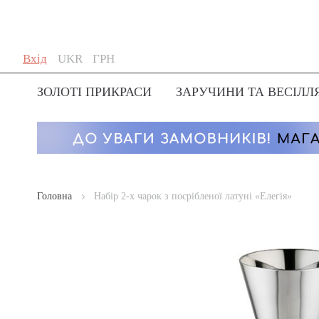
Skip
Мова
Валюта
Вхід
UKR
ГРН
to
Content
ЗОЛОТІ ПРИКРАСИ
ЗАРУЧИНИ ТА ВЕСІЛЛ
Головна
Набір 2-х чарок з посрібленої латуні «Елегія»