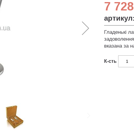
7 728
артикул
Гладенькі л
задоволення 
вказана за н
К-сть