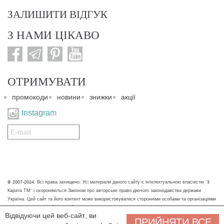
ЗАЛИШИТИ ВІДГУК
З НАМИ ЦІКАВО
ОТРИМУВАТИ
промокоди
новини
знижки
акції
Instagram
Подписаться
на
нашу
рассылку:
© 2007-2024. Всі права захищено. Усі матеріали даного сайту є інтелектуальною власністю "3
Карата ТМ" і охороняються Законом про авторське право діючого законодавства держави
Україна. Цей сайт та його контент може використовуватися сторонніми особами та організаціями
тільки для некомерційних цілей. Будь-яке завантаження, копіювання, друк та інше використання
Відвідуючи цей веб-сайт, ви
матеріалів даного сайту для некомерційних цілей повинно супроводжуватись працюючим
ПРИЙНЯТИ ВСЕ