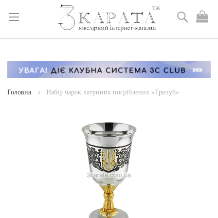
Пошук
М
к
Skip
to
Content
Головна
Набір чарок латунних посріблених «Тризуб»