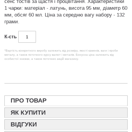
сенс тостів за щастя і процвітання. Характеристики
1 чарки: матеріал - латунь, висота 95 мм, діаметр 60
мм, обсяг 60 мл. Ціна за середню вагу набору - 132
грами.
К-сть
*Вартість конкретного виробу залежить від розміру, якості каменів, ваги і проби
металу, а також поточного курсу валют і металів. Бонусна ціна залежить від
особистої знижки, а також поточних акцій магазину.
ПРО ТОВАР
ЯК КУПИТИ
ВІДГУКИ