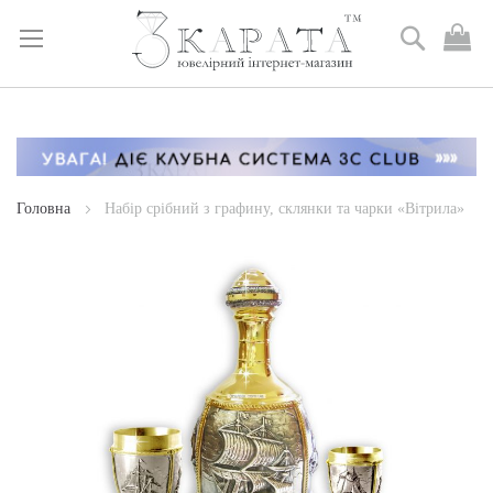
Пошук
М
к
Skip
to
Content
Головна
Набір срібний з графину, склянки та чарки «Вітрила»