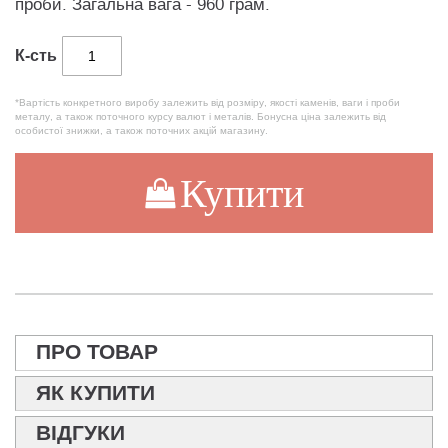
проби. Загальна вага - 960 грам.
К-сть
*Вартість конкретного виробу залежить від розміру, якості каменів, ваги і проби
металу, а також поточного курсу валют і металів. Бонусна ціна залежить від
особистої знижки, а також поточних акцій магазину.
Купити
ПРО ТОВАР
ЯК КУПИТИ
ВІДГУКИ