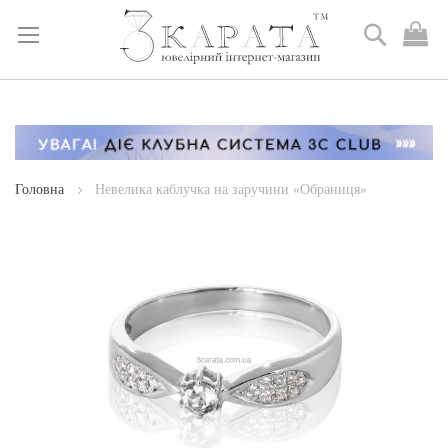
Пошук
М
к
Skip
to
Content
Головна
Невелика каблучка на заручини «Обраниця»