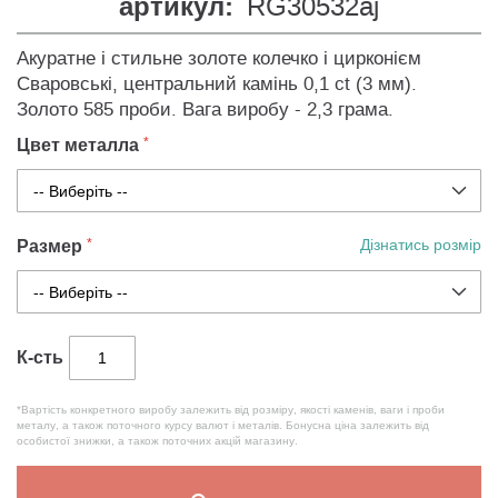
артикул:
RG30532aj
Акуратне і стильне золоте колечко і цирконієм
Сваровські, центральний камінь 0,1 ct (3 мм).
Золото 585 проби. Вага виробу - 2,3 грама.
Цвет металла
Размер
Дізнатись розмір
К-сть
*Вартість конкретного виробу залежить від розміру, якості каменів, ваги і проби
металу, а також поточного курсу валют і металів. Бонусна ціна залежить від
особистої знижки, а також поточних акцій магазину.