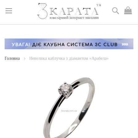
Пошук
М
к
Skip
to
Content
Головна
Невелика каблучка з діамантом «Арабела»