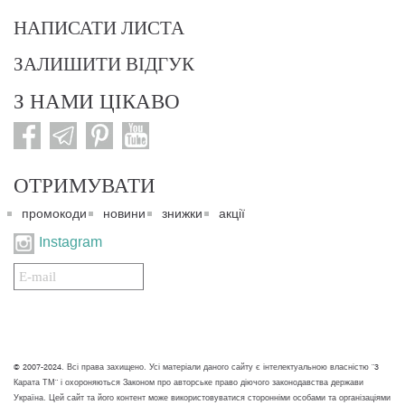
НАПИСАТИ ЛИСТА
ЗАЛИШИТИ ВІДГУК
З НАМИ ЦІКАВО
ОТРИМУВАТИ
промокоди
новини
знижки
акції
Instagram
Подписаться
на
нашу
рассылку:
© 2007-2024. Всі права захищено. Усі матеріали даного сайту є інтелектуальною власністю "3
Карата ТМ" і охороняються Законом про авторське право діючого законодавства держави
Україна. Цей сайт та його контент може використовуватися сторонніми особами та організаціями