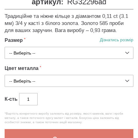
артикул:
RG32296ad
Традиційне та ніжне кільце з діамантом 0,11 ct (3.1
мм) 3/4 у касті з білого золота. Золото 585 проби
для ваших заручин. Вага виробу – 0,93 грама.
Размер
Дізнатись розмір
Цвет металла
К-сть
*Вартість конкретного виробу залежить від розміру, якості каменів, ваги і проби
металу, а також поточного курсу валют і металів. Бонусна ціна залежить від
особистої знижки, а також поточних акцій магазину.