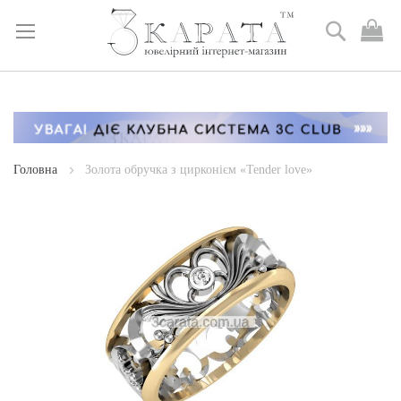
Пошук
М
к
Skip
to
Content
Головна
Золота обручка з цирконієм «Tender love»