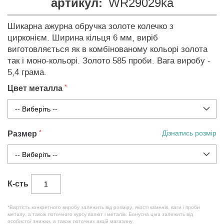
артикул:
WR29029ka
Шикарна ажурна обручка золоте колечко з
цирконієм. Ширина кільця 6 мм, виріб
виготовляється як в комбінованому кольорі золота
так і моно-кольорі. Золото 585 проби. Вага виробу -
5,4 грама.
Цвет металла
Размер
Дізнатись розмір
К-сть
*Вартість конкретного виробу залежить від розміру, якості каменів, ваги і проби
металу, а також поточного курсу валют і металів. Бонусна ціна залежить від
особистої знижки, а також поточних акцій магазину.