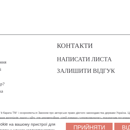
КОНТАКТИ
НАПИСАТИ ЛИСТА
ння
ЗАЛИШИТИ ВІДГУК
і
ір?
ка
 "3 Карата ТМ" і охороняються Законом про авторське право діючого законодавства держави Україна. Ц
стання матеріалів даного сайту для некомерційних цілей повинно супроводжуватись працюючим посилан
ookie на вашому пристрої для
ПРИЙНЯТИ
ВІ
ам було зручніше користуватися сайтом. Залишаючись на сайті, ви погоджуєтеся на обробку персональни