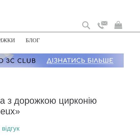
Мій
коши
ИЖКИ
БЛОГ
а з дорожкою цирконію
eux»
відгук