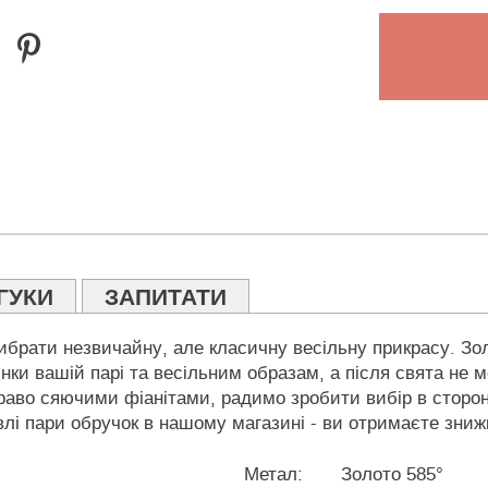
ГУКИ
ЗАПИТАТИ
ибрати незвичайну, але класичну весільну прикрасу. Золо
инки вашій парі та весільним образам, а після свята н
раво сяючими фіанітами, радимо зробити вибір в сторон
івлі пари обручок в нашому магазині - ви отримаєте зниж
Метал:
Золото 585°