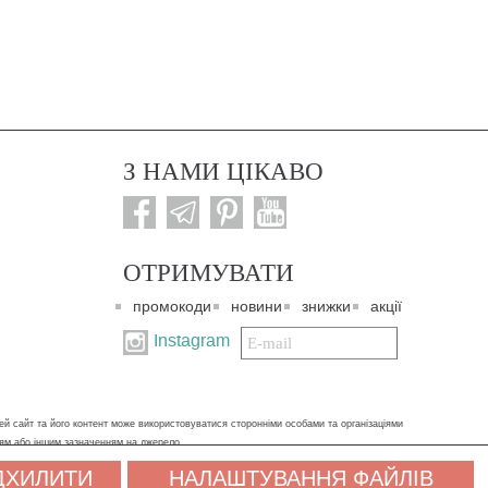
З НАМИ ЦІКАВО
ОТРИМУВАТИ
промокоди
новини
знижки
акції
Подписаться
Instagram
на
нашу
рассылку:
ей сайт та його контент може використовуватися сторонніми особами та організаціями
ням або іншим зазначенням на джерело.
ДХИЛИТИ
НАЛАШТУВАННЯ ФАЙЛІВ
х даних. Якщо ви не згодні, будь ласка, покиньте сайт і зв'яжіться з нами будь-яким