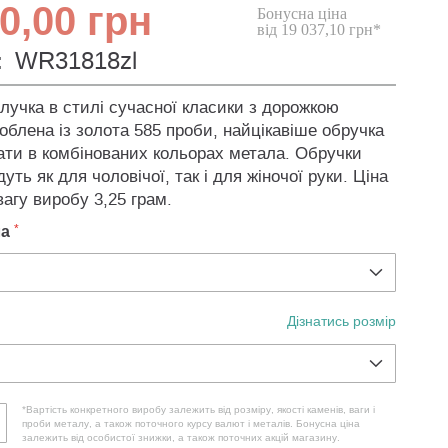
0,00 грн
Бонусна ціна
від 19 037,10 грн*
:
WR31818zl
лучка в стилі сучасної класики з дорожкою
роблена із золота 585 проби, найцікавіше обручка
ати в комбінованих кольорах метала. Обручки
дуть як для чоловічої, так і для жіночої руки. Ціна
агу виробу 3,25 грам.
ла
Дізнатись розмір
*Вартість конкретного виробу залежить від розміру, якості каменів, ваги і
проби металу, а також поточного курсу валют і металів. Бонусна ціна
залежить від особистої знижки, а також поточних акцій магазину.