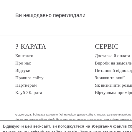
Ви нещодавно переглядали
3 КАРАТА
СЕРВІС
Контакти
Доставка й оплата
Про нас
Вироби на замовле
Відгуки
Питання й відповід
Правила сайту
Знижки та акції
Партнерам
Як визначити розм
Клуб 3Карата
Віртуальна примір
© 2007-2024. Всі права захищено. Усі матеріали даного сайту є інтелектуальною власністю
тільки для некомерційних цілей. Будь-яке завантаження, копіювання, друк та інше викори
Відвідуючи цей веб-сайт, ви погоджуєтеся на зберігання файлів c
Ми обробляємо персональні дані (cookies, IP-адреса, місце розташування), щоб в