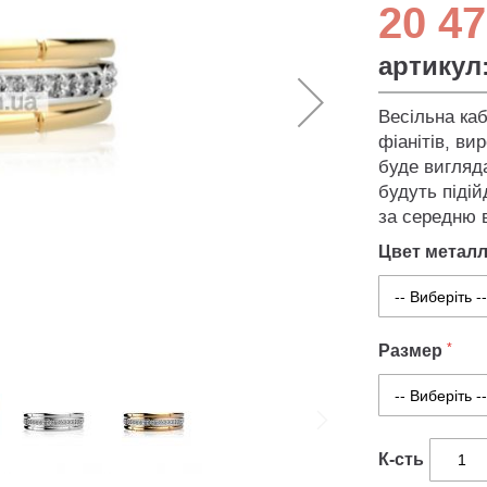
20 47
артикул
Весільна каб
фіанітів, ви
буде вигляд
будуть підій
за середню в
Цвет метал
Размер
К-сть