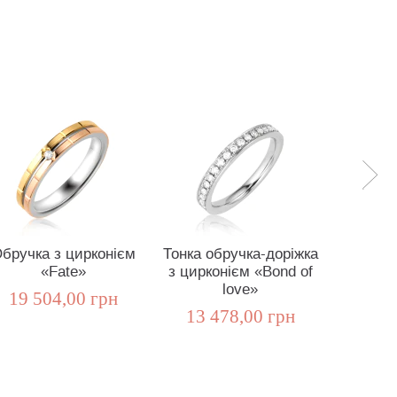
бручка з цирконієм
Тонка обручка-доріжка
Тонк
«Fate»
з цирконієм «Bond of
доріж
love»
«B
19 504,00 грн
13 478,00 грн
16 5