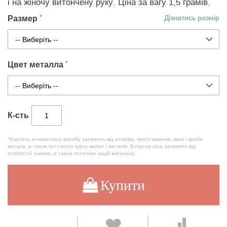
і на жіночу витончену руку. Ціна за вагу 1,5 грамів.
Размер
Дізнатись розмір
Цвет металла
К-сть
*Вартість конкретного виробу залежить від розміру, якості каменів, ваги і проби
металу, а також поточного курсу валют і металів. Бонусна ціна залежить від
особистої знижки, а також поточних акцій магазину.
Купити