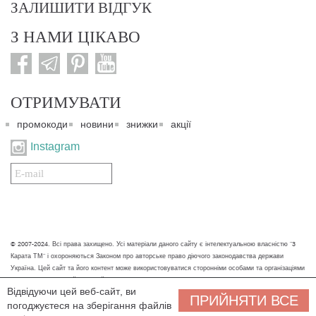
ЗАЛИШИТИ ВІДГУК
З НАМИ ЦІКАВО
ОТРИМУВАТИ
промокоди
новини
знижки
акції
Instagram
Подписаться
на
нашу
рассылку:
© 2007-2024. Всі права захищено. Усі матеріали даного сайту є інтелектуальною власністю "3
Карата ТМ" і охороняються Законом про авторське право діючого законодавства держави
Україна. Цей сайт та його контент може використовуватися сторонніми особами та організаціями
тільки для некомерційних цілей. Будь-яке завантаження, копіювання, друк та інше використання
Відвідуючи цей веб-сайт, ви
матеріалів даного сайту для некомерційних цілей повинно супроводжуватись працюючим
ПРИЙНЯТИ ВСЕ
погоджуєтеся на зберігання файлів
посиланням або іншим зазначенням на джерело.