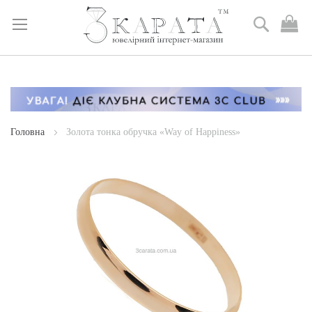
Пошук
М
к
Skip
to
Content
Головна
Золота тонка обручка «Way of Happiness»