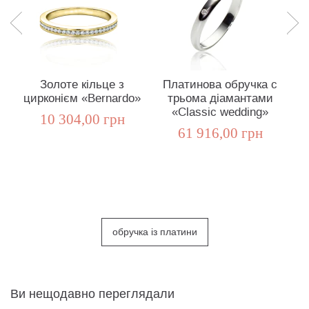
Золоте кільце з
Платинова обручка c
О
цирконієм «Bernardo»
трьома діамантами
д
«Classic wedding»
10 304,00 грн
61 916,00 грн
обручка із платини
Ви нещодавно переглядали