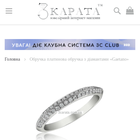
Пошук
М
к
Skip
to
Content
Головна
Обручка платинова обручка з діамантами «Gaetano»