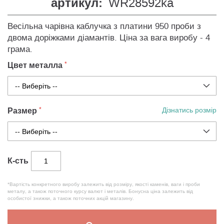
артикул:
WR28592ka
Весільна чарівна каблучка з платини 950 проби з
двома доріжками діамантів. Ціна за вага виробу - 4
грама.
Цвет металла
Размер
Дізнатись розмір
К-сть
*Вартість конкретного виробу залежить від розміру, якості каменів, ваги і проби
металу, а також поточного курсу валют і металів. Бонусна ціна залежить від
особистої знижки, а також поточних акцій магазину.