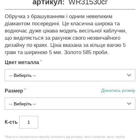
артикул:
WR31530cr
Обручка з брашуванням і одним невеликим
діамантом посередині. Це класична широка та
водночас дуже цікава модель весільної каблучки,
що виділяється за рахунок свого незвичайного
дизайну по краях. Ціна вказана за кільце вагою 5
грам та шириною 5 мм. Золото 585 проби.
Цвет металла
Размер
Дізнатись розмір
К-сть
*Вартість конкретного виробу залежить від розміру, якості каменів, ваги і проби