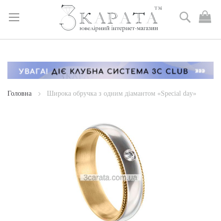
Пошук
М
к
Skip
to
Content
Головна
Широка обручка з одним діамантом «Special day»