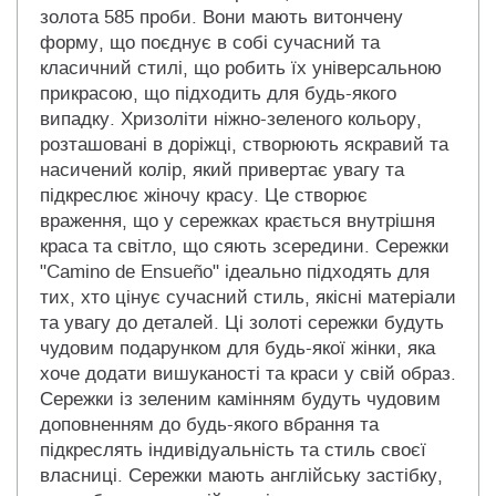
золота 585 проби. Вони мають витончену
форму, що поєднує в собі сучасний та
класичний стилі, що робить їх універсальною
прикрасою, що підходить для будь-якого
випадку. Хризоліти ніжно-зеленого кольору,
розташовані в доріжці, створюють яскравий та
насичений колір, який привертає увагу та
підкреслює жіночу красу. Це створює
враження, що у сережках крається внутрішня
краса та світло, що сяють зсередини. Сережки
"Camino de Ensueño" ідеально підходять для
тих, хто цінує сучасний стиль, якісні матеріали
та увагу до деталей. Ці золоті сережки будуть
чудовим подарунком для будь-якої жінки, яка
хоче додати вишуканості та краси у свій образ.
Сережки із зеленим камінням будуть чудовим
доповненням до будь-якого вбрання та
підкреслять індивідуальність та стиль своєї
власниці. Сережки мають англійську застібку,