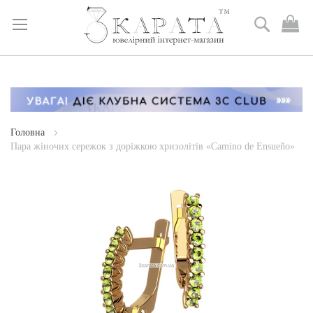
Пошук
М
к
Skip
to
Content
Головна
Пара жіночих сережок з доріжкою хризолітів «Camino de Ensueño»