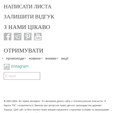
НАПИСАТИ ЛИСТА
ЗАЛИШИТИ ВІДГУК
З НАМИ ЦІКАВО
ОТРИМУВАТИ
промокоди
новини
знижки
акції
Instagram
Подписаться
на
нашу
рассылку:
© 2007-2024. Всі права захищено. Усі матеріали даного сайту є інтелектуальною власністю "3
Карата ТМ" і охороняються Законом про авторське право діючого законодавства держави
Україна. Цей сайт та його контент може використовуватися сторонніми особами та організаціями