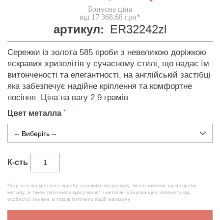
Бонусна ціна
від 17 368,68 грн*
артикул:
ER32242zl
Сережки із золота 585 проби з невеликою доріжкою
яскравих хризолітів у сучасному стилі, що надає їм
витонченості та елегантності, на англійській застібці
яка забезпечує надійне кріплення та комфортне
носіння. Ціна на вагу 2,9 грамів.
Цвет металла
К-сть
*Вартість конкретного виробу залежить від розміру, якості каменів, ваги і проби
металу, а також поточного курсу валют і металів. Бонусна ціна залежить від
особистої знижки, а також поточних акцій магазину.