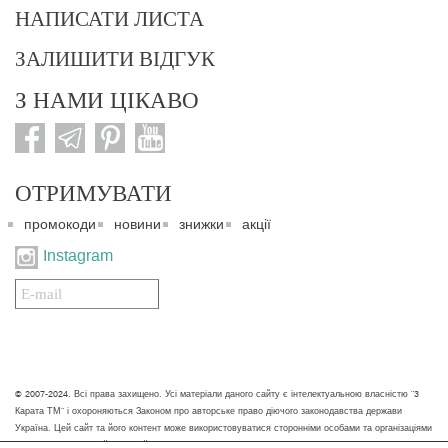
НАПИСАТИ ЛИСТА
ЗАЛИШИТИ ВІДГУК
З НАМИ ЦІКАВО
ОТРИМУВАТИ
промокоди
новини
знижки
акції
Instagram
Подписаться
на
нашу
рассылку:
© 2007-2024. Всі права захищено. Усі матеріали даного сайту є інтелектуальною власністю "3
Карата ТМ" і охороняються Законом про авторське право діючого законодавства держави
Україна. Цей сайт та його контент може використовуватися сторонніми особами та організаціями
тільки для некомерційних цілей. Будь-яке завантаження, копіювання, друк та інше використання