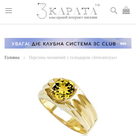
Пошук
М
к
Skip
to
Content
Головна
Перстень чоловічий з геліодором «Інтелектуал»