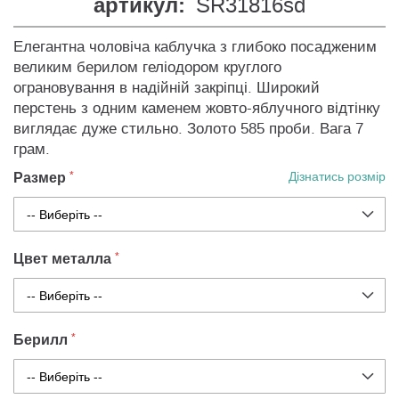
артикул:
SR31816sd
Елегантна чоловіча каблучка з глибоко посадженим
великим берилом геліодором круглого
ограновування в надійній закріпці. Широкий
перстень з одним каменем жовто-яблучного відтінку
виглядає дуже стильно. Золото 585 проби. Вага 7
грам.
Размер
Дізнатись розмір
Цвет металла
Берилл