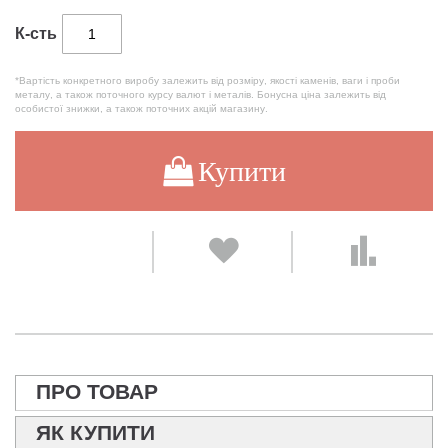
К-сть
*Вартість конкретного виробу залежить від розміру, якості каменів, ваги і проби
металу, а також поточного курсу валют і металів. Бонусна ціна залежить від
особистої знижки, а також поточних акцій магазину.
Купити
ПРО ТОВАР
ЯК КУПИТИ