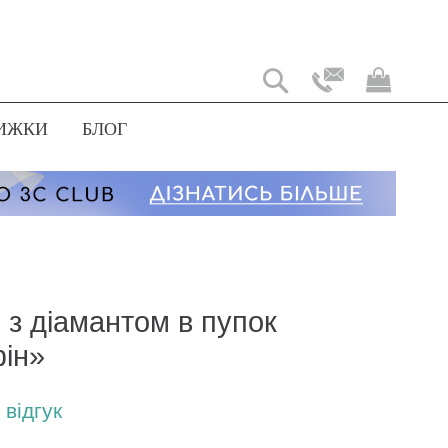
Мій
коши
ИЖКИ
БЛОГ
 з діамантом в пупок
ін»
відгук