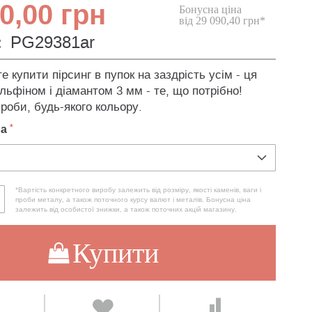
0,00 грн
Бонусна ціна
від 29 090,40 грн*
:
PG29381ar
 купити пірсинг в пупок на заздрість усім - ця
льфіном і діамантом 3 мм - те, що потрібно!
роби, будь-якого кольору.
ла
*Вартість конкретного виробу залежить від розміру, якості каменів, ваги і
проби металу, а також поточного курсу валют і металів. Бонусна ціна
залежить від особистої знижки, а також поточних акцій магазину.
Купити