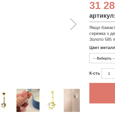
31 28
артикул
Якщо бажаєте
сережка з де
Золото 585 п
Цвет метал
К-сть