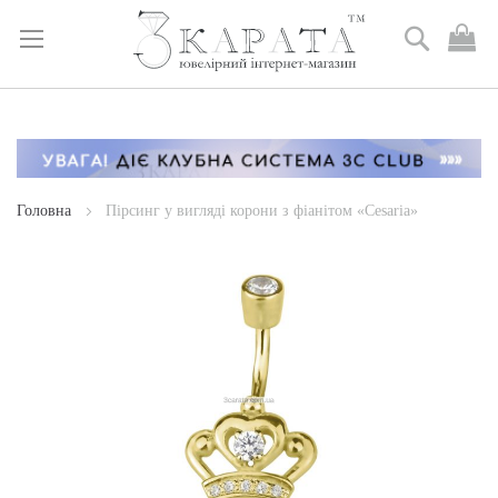
Пошук
М
к
Skip
to
Content
Головна
Пірсинг у вигляді корони з фіанітом «Cesaria»