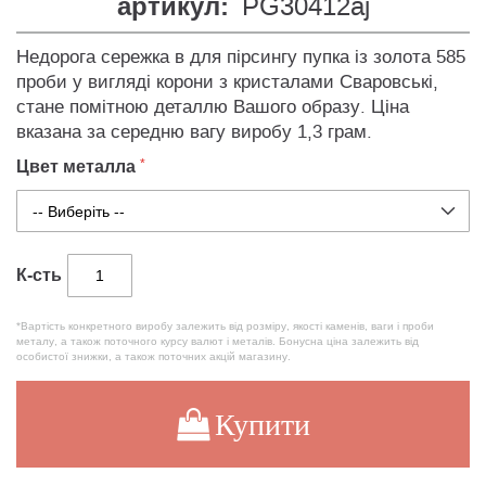
артикул:
PG30412aj
Недорога сережка в для пірсингу пупка із золота 585
проби у вигляді корони з кристалами Сваровські,
стане помітною деталлю Вашого образу. Ціна
вказана за середню вагу виробу 1,3 грам.
Цвет металла
К-сть
*Вартість конкретного виробу залежить від розміру, якості каменів, ваги і проби
металу, а також поточного курсу валют і металів. Бонусна ціна залежить від
особистої знижки, а також поточних акцій магазину.
Купити