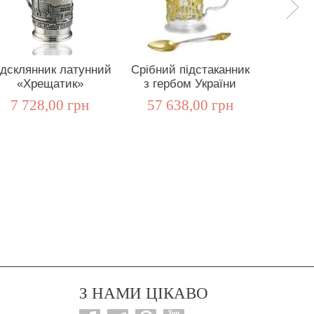
ідсклянник латунний
Срібний підстаканник
Срібн
«Хрещатик»
з гербом України
«Амур 
7 728,00 грн
57 638,00 грн
10 4
З НАМИ ЦІКАВО