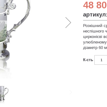
48 80
артикул
Розкішний с
неспішного 
цирконієві в
улюбленому 
діаметр 60 
К-сть