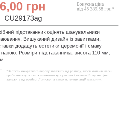
6,00 грн
Бонусна ціна
від 45 389,58 грн*
:
CU29173ag
рібний підстаканник оцінять шанувальники
чаювання. Вишуканий дизайн із завитками,
ставки додадуть естетики церемонії і смаку
напою. Розміри підстаканника: висота 110 мм,
мм.
*Вартість конкретного виробу залежить від розміру, якості каменів, ваги і
проби металу, а також поточного курсу валют і металів. Бонусна ціна
залежить від особистої знижки, а також поточних акцій магазину.