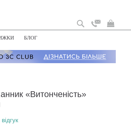
Мій
коши
ИЖКИ
БЛОГ
канник «Витонченість»
й
відгук