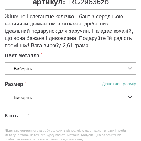
артикул:
RG29636zb
Жіночне і елегантне колечко - бант з середньою
величини діамантом в оточенні дрібніших -
ідеальний подарунок для заручин. Нагадає коханій,
що вона бажана і дивовижна. Подаруйте їй радість і
посмішку! Вага виробу 2,61 грама.
Цвет металла
Размер
Дізнатись розмір
К-сть
*Вартість конкретного виробу залежить від розміру, якості каменів, ваги і проби
металу, а також поточного курсу валют і металів. Бонусна ціна залежить від
особистої знижки, а також поточних акцій магазину.