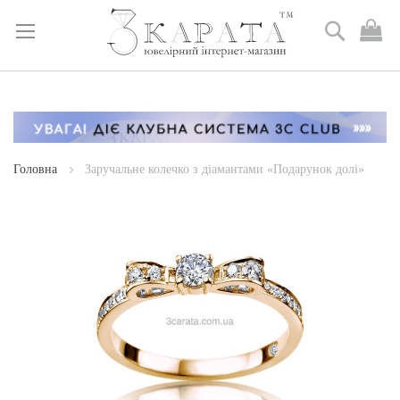
Пошук
М
к
Skip
to
Content
Головна
Заручальне колечко з діамантами «Подарунок долі»