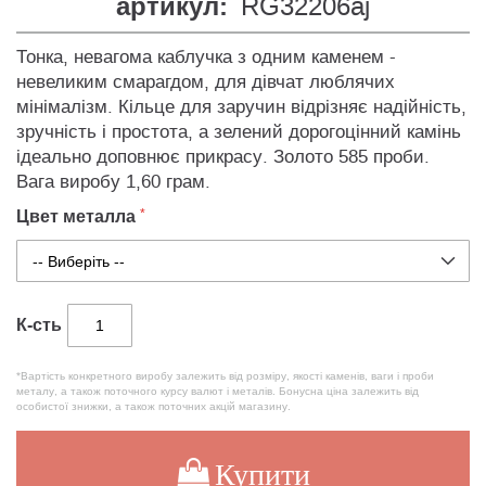
артикул:
RG32206aj
Тонка, невагома каблучка з одним каменем -
невеликим смарагдом, для дівчат люблячих
мінімалізм. Кільце для заручин відрізняє надійність,
зручність і простота, а зелений дорогоцінний камінь
ідеально доповнює прикрасу. Золото 585 проби.
Вага виробу 1,60 грам.
Цвет металла
К-сть
*Вартість конкретного виробу залежить від розміру, якості каменів, ваги і проби
металу, а також поточного курсу валют і металів. Бонусна ціна залежить від
особистої знижки, а також поточних акцій магазину.
Купити