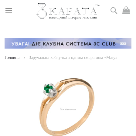
Пошук
М
к
Skip
to
Content
Головна
Заручальна каблучка з одним смарагдом «Mary»