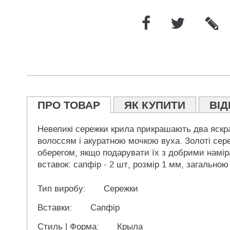
ПРО ТОВАР
ЯК КУПИТИ
ВІД
Невеликі сережки крила прикрашають два яскра
волоссям і акуратною мочкою вуха. Золоті сере
оберегом, якщо подарувати їх з добрими намі
вставок: сапфір - 2 шт, розмір 1 мм, загальною
Тип виробу:
Сережки
Вставки:
Сапфір
Стиль | Форма:
Крыла