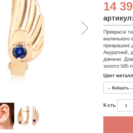
14 39
артикул
Прекрасні та
маленького 
прикрашені 
Акуратний, 
дівчини. Дов
золото 585 
Цвет метал
К-сть