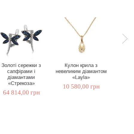
Золоті сережки з
Кулон крила з
Дитяч
сапфірами і
невеликим діамантом
діаман
діамантами
«Layla»
крил
«Стрекоза»
10 580,00 грн
10 7
64 814,00 грн