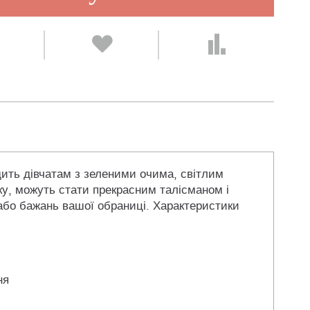
дить дівчатам з зеленими очима, світлим
ку, можуть стати прекрасним талісманом і
або бажань вашої обраниці. Характеристики
ня