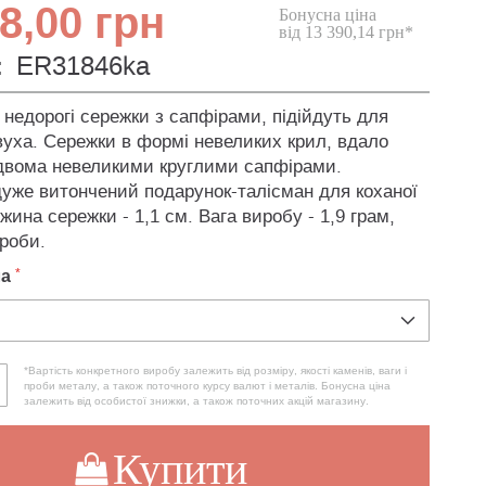
8,00 грн
Бонусна ціна
від 13 390,14 грн*
:
ER31846ka
 недорогі сережки з сапфірами, підійдуть для
вуха. Сережки в формі невеликих крил, вдало
двома невеликими круглими сапфірами.
дуже витончений подарунок-талісман для коханої
жина сережки - 1,1 см. Вага виробу - 1,9 грам,
проби.
ла
*Вартість конкретного виробу залежить від розміру, якості каменів, ваги і
проби металу, а також поточного курсу валют і металів. Бонусна ціна
залежить від особистої знижки, а також поточних акцій магазину.
Купити