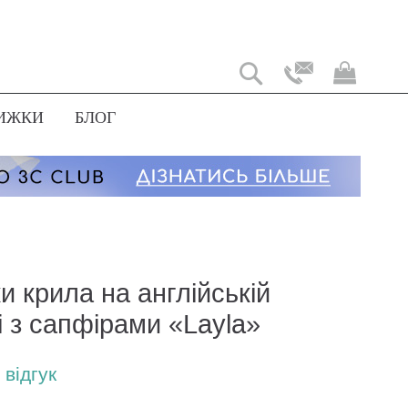
Мій
коши
ИЖКИ
БЛОГ
 крила на англійській
і з сапфірами «Layla»
відгук