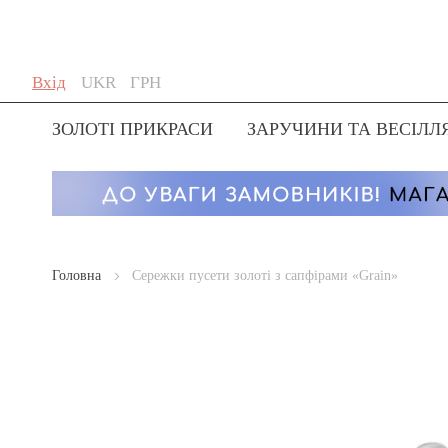
Skip
Мова
Валюта
Вхід
UKR
ГРН
to
Content
ЗОЛОТІ ПРИКРАСИ
ЗАРУЧИНИ ТА ВЕСІЛЛ
Головна
Сережки пусети золоті з сапфірами «Grain»