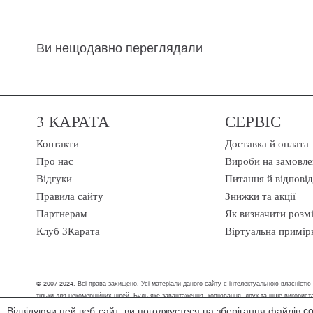
Ви нещодавно переглядали
3 КАРАТА
СЕРВІС
Контакти
Доставка й оплата
Про нас
Вироби на замовле
Відгуки
Питання й відповід
Правила сайту
Знижки та акції
Партнерам
Як визначити розм
Клуб 3Карата
Віртуальна примір
© 2007-2024. Всі права захищено. Усі матеріали даного сайту є інтелектуальною власністю
тільки для некомерційних цілей. Будь-яке завантаження, копіювання, друк та інше викори
Відвідуючи цей веб-сайт, ви погоджуєтеся на зберігання файлів c