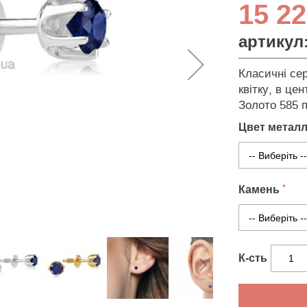
15 22
артикул
Класичні сер
квітку, в це
Золото 585 п
Цвет метал
Камень
К-сть