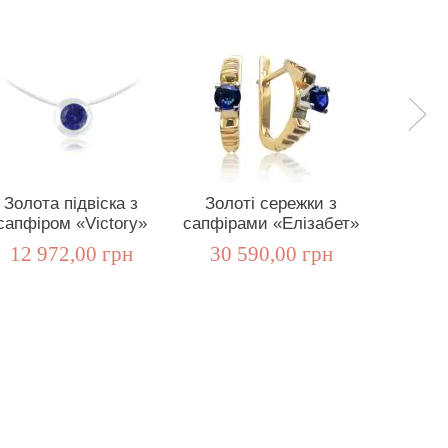
Золота підвіска з
Золоті сережки з
Заручал
сапфіром «Victory»
сапфірами «Елізабет»
з сапф
12 972,00 грн
30 590,00 грн
35 5