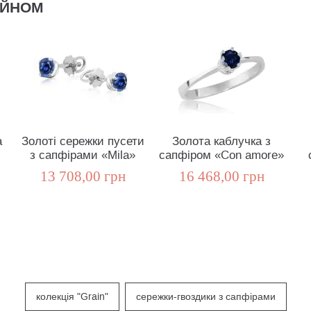
АЙНОМ
а
Золоті сережки пусети
Золота каблучка з
з сапфірами «Mila»
сапфіром «Con amore»
13 708,00 грн
16 468,00 грн
колекція "Grain"
сережки-гвоздики з сапфірами