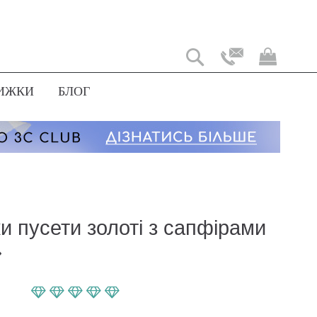
Мій
коши
ИЖКИ
БЛОГ
и пусети золоті з сапфірами
»
Параметр оценки:
100
100
% of