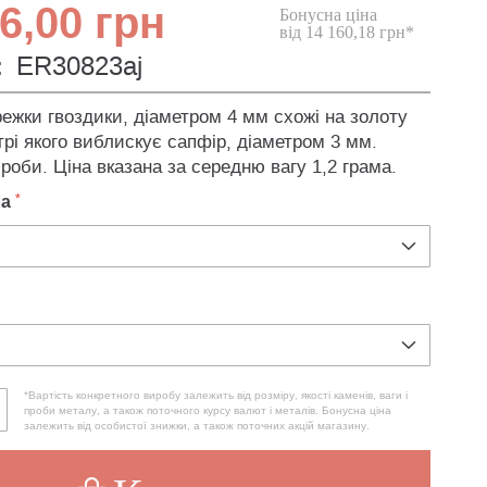
6,00 грн
Бонусна ціна
від 14 160,18 грн*
:
ER30823aj
ежки гвоздики, діаметром 4 мм схожі на золоту
нтрі якого виблискує сапфір, діаметром 3 мм.
роби. Ціна вказана за середню вагу 1,2 грама.
ла
*Вартість конкретного виробу залежить від розміру, якості каменів, ваги і
проби металу, а також поточного курсу валют і металів. Бонусна ціна
залежить від особистої знижки, а також поточних акцій магазину.