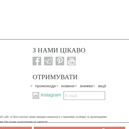
З НАМИ ЦІКАВО
ОТРИМУВАТИ
промокоди
новини
знижки
акції
Подписаться
Instagram
на
нашу
рассылку:
ей сайт та його контент може використовуватися сторонніми особами та організаціями
ням або іншим зазначенням на джерело.