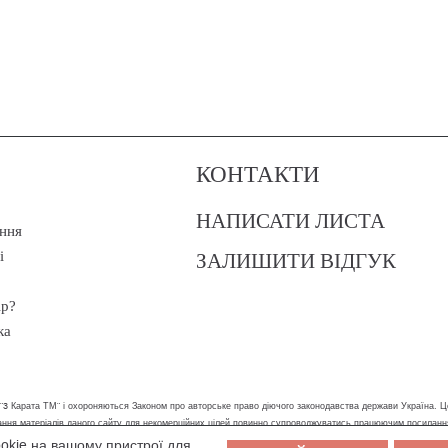
КОНТАКТИ
НАПИСАТИ ЛИСТА
ння
ЗАЛИШИТИ ВІДГУК
і
ір?
ка
 "3 Карата ТМ" і охороняються Законом про авторське право діючого законодавства держави Україна. Ц
стання матеріалів даного сайту для некомерційних цілей повинно супроводжуватись працюючим посилан
ookie на вашому пристрої для