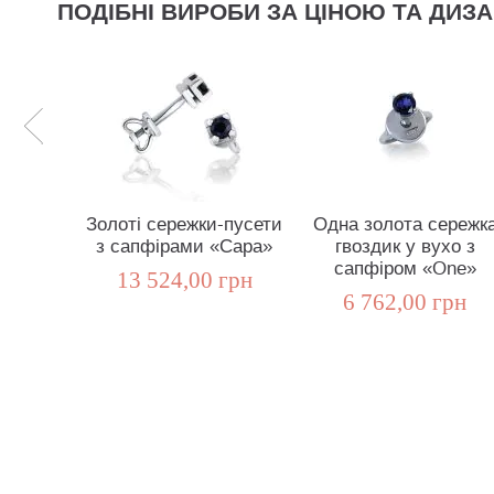
ПОДІБНІ ВИРОБИ ЗА ЦІНОЮ ТА ДИЗ
Золоті сережки-пусети
Одна золота сережк
з сапфірами «Сара»
гвоздик у вухо з
сапфіром «One»
13 524,00 грн
6 762,00 грн