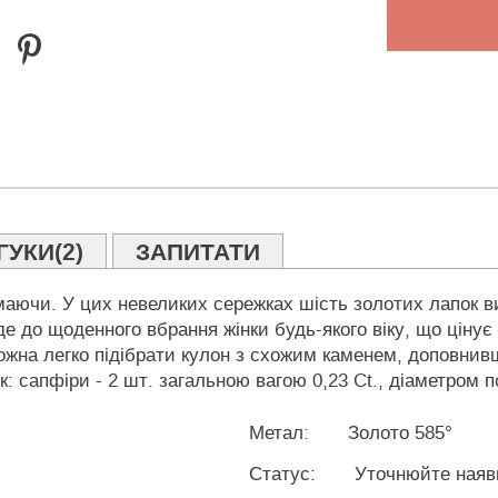
ГУКИ(2)
ЗАПИТАТИ
німаючи. У цих невеликих сережках шість золотих лапок 
де до щоденного вбрання жінки будь-якого віку, що цінує
можна легко підібрати кулон з схожим каменем, доповни
: сапфіри - 2 шт. загальною вагою 0,23 Ct., діаметром п
Метал:
Золото 585°
Статус:
Уточнюйте наяв