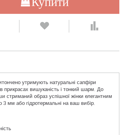
Купити
витончено утримують натуральні сапфіри
 в прикрасах вишуканість і тонкий шарм. До
вши стриманий образ успішної жінки елегантним
о 3 мм або гідротермальні на ваш вибір.
ність