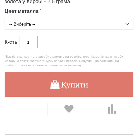
золота у виробі - 2,5 грама.
Цвет металла
К-сть
*Вартість конкретного виробу залежить від розміру, якості каменів, ваги і проби
металу, а також поточного курсу валют і металів. Бонусна ціна залежить від
особистої знижки, а також поточних акцій магазину.
Купити