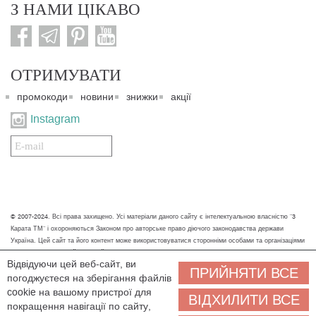
З НАМИ ЦІКАВО
ОТРИМУВАТИ
промокоди
новини
знижки
акції
Instagram
Подписаться
на
нашу
рассылку:
© 2007-2024. Всі права захищено. Усі матеріали даного сайту є інтелектуальною власністю "3
Карата ТМ" і охороняються Законом про авторське право діючого законодавства держави
Україна. Цей сайт та його контент може використовуватися сторонніми особами та організаціями
тільки для некомерційних цілей. Будь-яке завантаження, копіювання, друк та інше використання
Відвідуючи цей веб-сайт, ви
матеріалів даного сайту для некомерційних цілей повинно супроводжуватись працюючим
ПРИЙНЯТИ ВСЕ
погоджуєтеся на зберігання файлів
посиланням або іншим зазначенням на джерело.
cookie на вашому пристрої для
ВІДХИЛИТИ ВСЕ
Ми обробляємо персональні дані (cookies, IP-адреса, місце розташування), щоб вам
покращення навігації по сайту,
було зручніше користуватися сайтом. Залишаючись на сайті, ви погоджуєтеся на