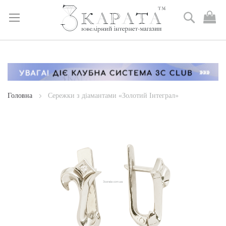
Пошук
М
к
Skip
to
Content
Головна
Сережки з діамантами «Золотий Інтеграл»