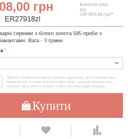
08,00 грн
Бонусна ціна
від
109 003,44 грн*
:
ER27918zl
карні сережки з білого золота 585 проби з
іамантами. Вага - 3 грами.
ла
*Вартість конкретного виробу залежить від розміру, якості каменів, ваги і
проби металу, а також поточного курсу валют і металів. Бонусна ціна
залежить від особистої знижки, а також поточних акцій магазину.
Купити