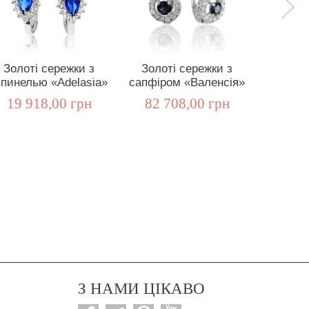
Золоті сережки з
Золоті сережки з
Каблучк
пинелью «Adelasia»
сапфіром «Валенсія»
діамант
19 918,00 грн
82 708,00 грн
68 6
З НАМИ ЦІКАВО