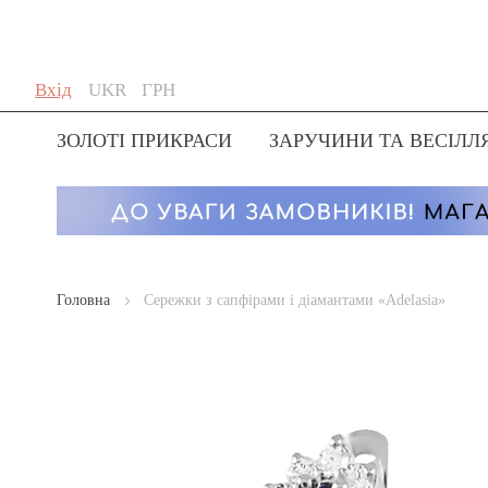
Skip
Мова
Валюта
Вхід
UKR
ГРН
to
Content
ЗОЛОТІ ПРИКРАСИ
ЗАРУЧИНИ ТА ВЕСІЛЛ
Головна
Сережки з сапфірами і діамантами «Adelasia»