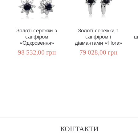
Золоті сережки з
Золоті сережки з
сапфіром
сапфіром і
ш
«Одкровення»
діамантами «Flora»
98 532,00 грн
79 028,00 грн
КОНТАКТИ