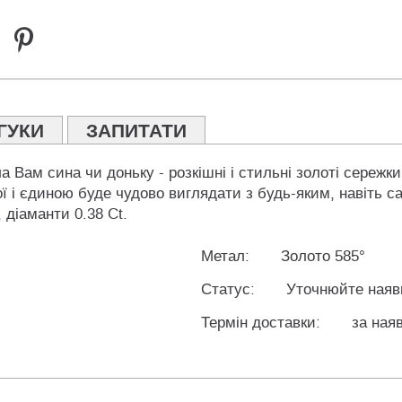
ГУКИ
ЗАПИТАТИ
ла Вам сина чи доньку - розкішні і стильні золоті сереж
ої і єдиною буде чудово виглядати з будь-яким, навіть
 діаманти 0.38 Ct.
Метал:
Золото 585°
Статус:
Уточнюйте наяв
Термін доставки:
за наяв