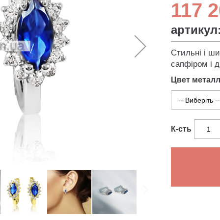
117 2
артикул
Стильні і ши
сапфіром і д
Цвет метал
К-сть