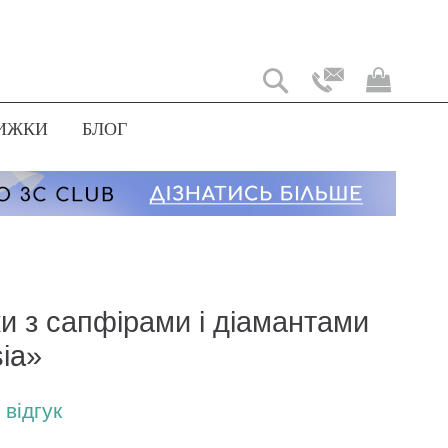
Мій
коши
ИЖКИ
БЛОГ
и з сапфірами і діамантами
ia»
відгук