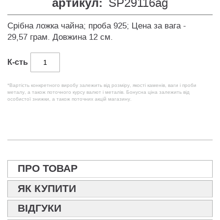
артикул:
SP29116ag
Срібна ложка чайна; проба 925; Цена за вага -
29,57 грам. Довжина 12 см.
К-сть
*Вартість конкретного виробу залежить від розміру, якості каменів, ваги і проби
металу, а також поточного курсу валют і металів. Бонусна ціна залежить від
особистої знижки, а також поточних акцій магазину.
ПРО ТОВАР
ЯК КУПИТИ
ВІДГУКИ