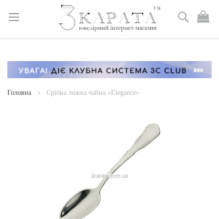
Пошук
М
к
Skip
to
Content
Головна
Срібна ложка чайна «Elegance»