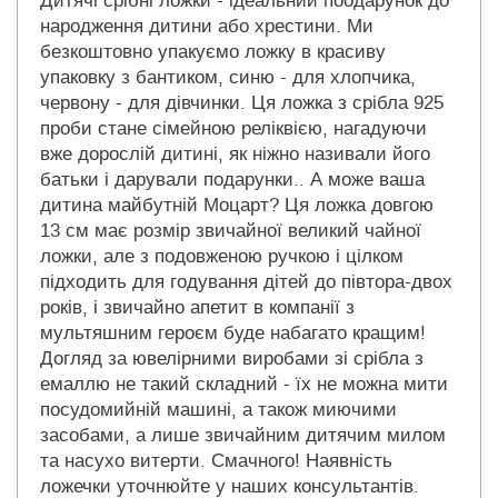
Дитячі срібні ложки - ідеальний поодарунок до
народження дитини або хрестини. Ми
безкоштовно упакуємо ложку в красиву
упаковку з бантиком, синю - для хлопчика,
червону - для дівчинки. Ця ложка з срібла 925
проби стане сімейною реліквією, нагадуючи
вже дорослій дитині, як ніжно називали його
батьки і дарували подарунки.. А може ваша
дитина майбутній Моцарт? Ця ложка довгою
13 см має розмір звичайної великий чайної
ложки, але з подовженою ручкою і цілком
підходить для годування дітей до півтора-двох
років, і звичайно апетит в компанії з
мультяшним героєм буде набагато кращим!
Догляд за ювелірними виробами зі срібла з
емаллю не такий складний - їх не можна мити
посудомийній машині, а також миючими
засобами, а лише звичайним дитячим милом
та насухо витерти. Смачного! Наявність
ложечки уточнюйте у наших консультантів.