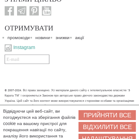
ОТРИМУВАТИ
промокоди
новини
знижки
акції
Instagram
Подписаться
на
нашу
рассылку:
© 2007-2024. Всі права захищено. Усі матеріали даного сайту є інтелектуальною власністю "3
Карата ТМ" і охороняються Законом про авторське право діючого законодавства держави
Україна. Цей сайт та його контент може використовуватися сторонніми особами та організаціями
тільки для некомерційних цілей. Будь-яке завантаження, копіювання, друк та інше використання
Відвідуючи цей веб-сайт, ви
матеріалів даного сайту для некомерційних цілей повинно супроводжуватись працюючим
ПРИЙНЯТИ ВСЕ
погоджуєтеся на зберігання файлів
посиланням або іншим зазначенням на джерело.
cookie на вашому пристрої для
ВІДХИЛИТИ ВСЕ
Ми обробляємо персональні дані (cookies, IP-адреса, місце розташування), щоб вам
покращення навігації по сайту,
було зручніше користуватися сайтом. Залишаючись на сайті, ви погоджуєтеся на
аналізу його використання та
НАЛАШТУВАННЯ