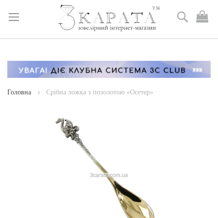
Пошук
М
к
Skip
to
Content
Головна
Срібна ложка з позолотою «Осетер»