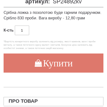
артикул:
SP24892kv
Срібна ложка з позолотою буде гарним подарунком.
Срібло 830 проби. Вага виробу - 12,80 грам
К-сть
*Вартість конкретного виробу залежить від розміру, якості каменів, ваги і проби
металу, а також поточного курсу валют і металів. Бонусна ціна залежить від
особистої знижки, а також поточних акцій магазину.
Купити
ПРО ТОВАР