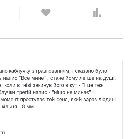
но каблучку з гравіюванням, і сказано було
ь напис "Все мине" , стане йому легше на душі.
оли в гніві закинув його в кут - "І це теж
лучки третій напис - "ніщо не минає" і
н момент проступає той сенс, який зараз людині
кільця - 8 мм.
ті