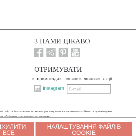
З НАМИ ЦІКАВО
ОТРИМУВАТИ
промокоди
новини
знижки
акції
Подписаться
Instagram
на
нашу
рассылку:
ей сайт та його контент може використовуватися сторонніми особами та організаціями
ням або іншим зазначенням на джерело.
ДХИЛИТИ
НАЛАШТУВАННЯ ФАЙЛІВ
х даних. Якщо ви не згодні, будь ласка, покиньте сайт і зв'яжіться з нами будь-яким
ВСЕ
COOKIE