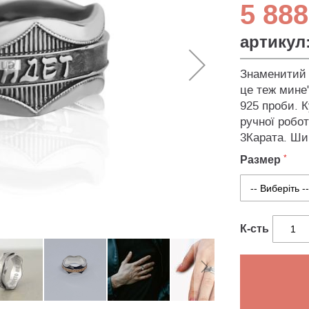
5 888
артикул
Знаменитий 
це теж мине"
925 проби. 
ручної робо
3Карата. Шир
Размер
К-сть