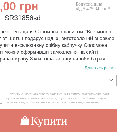
,00 грн
Бонусна ціна
від 5 475,84 грн*
:
SR31856sd
перстень царя Соломона з написом "Все мине і
 втішить і подарує надію, виготовлений зі срібла
Купити ексклюзивну срібну каблучку Соломона
ти можна оформивши замовлення на сайті
ина виробу 8 мм, ціна за вагу вироби 6 грам.
Дізнатись розмір
*Вартість конкретного виробу залежить від розміру, якості каменів, ваги і
проби металу, а також поточного курсу валют і металів. Бонусна ціна
залежить від особистої знижки, а також поточних акцій магазину.
Купити