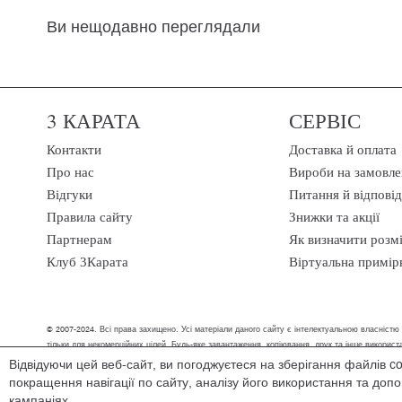
Ви нещодавно переглядали
3 КАРАТА
СЕРВІС
Контакти
Доставка й оплата
Про нас
Вироби на замовле
Відгуки
Питання й відповід
Правила сайту
Знижки та акції
Партнерам
Як визначити розм
Клуб 3Карата
Віртуальна примір
© 2007-2024. Всі права захищено. Усі матеріали даного сайту є інтелектуальною власністю
тільки для некомерційних цілей. Будь-яке завантаження, копіювання, друк та інше викори
Відвідуючи цей веб-сайт, ви погоджуєтеся на зберігання файлів c
Ми обробляємо персональні дані (cookies, IP-адреса, місце розташування), щоб в
покращення навігації по сайту, аналізу його використання та до
зручним способом, ми допоможемо знайти рішення.
кампаніях.