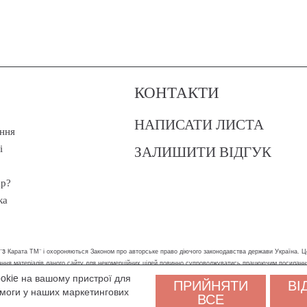
КОНТАКТИ
НАПИСАТИ ЛИСТА
ння
ЗАЛИШИТИ ВІДГУК
і
ір?
ка
 "3 Карата ТМ" і охороняються Законом про авторське право діючого законодавства держави Україна. Ц
стання матеріалів даного сайту для некомерційних цілей повинно супроводжуватись працюючим посилан
ookie на вашому пристрої для
ПРИЙНЯТИ
ВІ
ам було зручніше користуватися сайтом. Залишаючись на сайті, ви погоджуєтеся на обробку персональни
помоги у наших маркетингових
ВСЕ