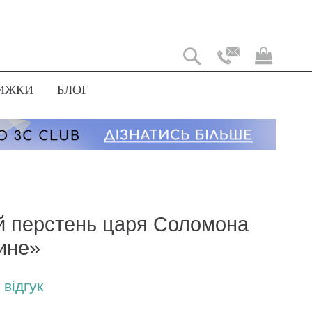
Мій
коши
ИЖКИ
БЛОГ
й перстень царя Соломона
ине»
відгук