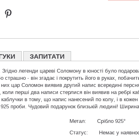
ГУКИ
ЗАПИТАТИ
. Згідно легенди цареві Соломону в юності було подарова
 страшно - він згадає і покрутить його в руках, побачит
 них цар Соломон виявив другий напис всередині персня, к
, коли перші два написи стерлися він виявив на ребрі каб
 каблучки в тому, що напис нанесений по колу, і в коже
 925 проби. Чудовий подарунок близькій людині! Ширина 
Метал:
Срібло 925°
Статус:
Немає у наявнос