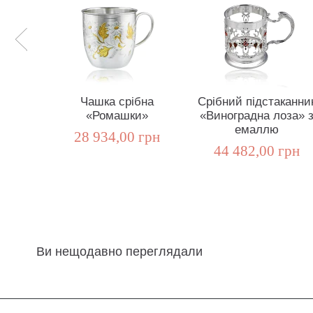
Чашка срібна
Срібний підстаканни
«Ромашки»
«Виноградна лоза» 
емаллю
28 934,00 грн
44 482,00 грн
Ви нещодавно переглядали