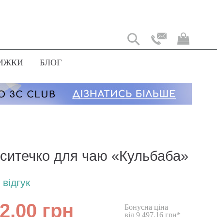
Мій
коши
ИЖКИ
БЛОГ
 ситечко для чаю «Кульбаба»
відгук
2,00 грн
Бонусна ціна
від 9 497,16 грн*