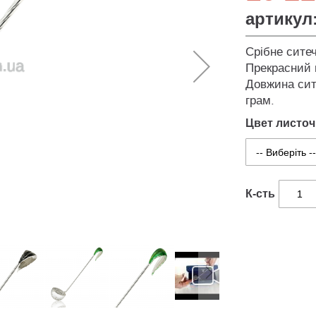
артикул
Срібне ситеч
Прекрасний 
Довжина сите
грам.
Цвет листоч
К-сть