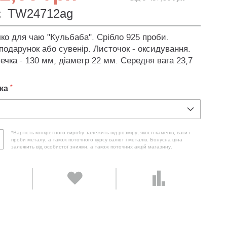
:
TW24712ag
ко для чаю "Кульбаба". Срібло 925 проби.
подарунок або сувенір. Листочок - оксидування.
чка - 130 мм, діаметр 22 мм. Середня вага 23,7
ка
*Вартість конкретного виробу залежить від розміру, якості каменів, ваги і
проби металу, а також поточного курсу валют і металів. Бонусна ціна
залежить від особистої знижки, а також поточних акцій магазину.