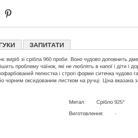
ГУКИ
ЗАПИТАТИ
є виріб зі срібла 960 проби. Воно чудово доповнить дме
шить проблему чаїнок, які не люблять в напої і діти і д
офарбований пелюстка і строгі форми ситечка чудово га
бо чорним оксидованим листком на ручці. Ціна вказана з
Метал:
Срібло 925°
Виготовлення:
-