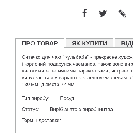
ПРО ТОВАР
ЯК КУПИТИ
ВІД
Ситечко для чаю "Кульбаба" - прекрасне художн
і корисний подарунок чаеманов, також воно вирі
високими естетичними параметрами, яскраво п
випускається у варіанті з зеленим емалевим а
130 мм, діаметр 22 мм.
Тип виробу:
Посуд
Статус:
Виріб знято з виробництва
Термін доставки:
-