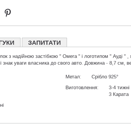
ГУКИ
ЗАПИТАТИ
лок з надійною застібкою " Омега " і логотипом " Ауді " ,
 знак уваги власника до свого авто. Довжина - 8,7 см, в
Метал:
Срібло 925°
Виготовлення:
3-4 тижні
3 Карата
ні