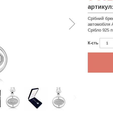
артикул
Срібний бре
автомобіля А
Срібло 925 
К-сть