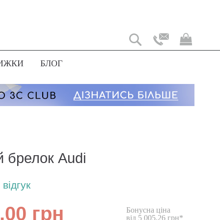
Мій
коши
ИЖКИ
БЛОГ
й брелок Audi
відгук
,00 грн
Бонусна ціна
від 5 005,26 грн*