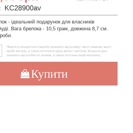
:
KC28900av
лок - ідеальний подарунок для власників
уді. Вага брелока - 10,5 грам, довжина 8,7 см.
проби.
*Вартість конкретного виробу залежить від розміру, якості каменів, ваги і
проби металу, а також поточного курсу валют і металів. Бонусна ціна
залежить від особистої знижки, а також поточних акцій магазину.
Купити