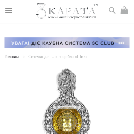
Пошук
М
к
Skip
to
Content
Головна
Ситечко для чаю з срібла «Шик»