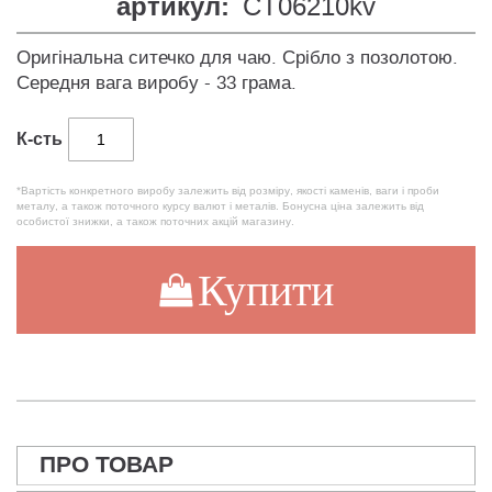
артикул:
CT06210kv
Оригінальна ситечко для чаю. Срібло з позолотою.
Середня вага виробу - 33 грама.
К-сть
*Вартість конкретного виробу залежить від розміру, якості каменів, ваги і проби
металу, а також поточного курсу валют і металів. Бонусна ціна залежить від
особистої знижки, а також поточних акцій магазину.
Купити
ПРО ТОВАР