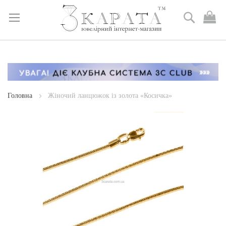
Пошук
М
к
Skip
to
Content
Головна
Жіночий ланцюжок із золота «Косичка»