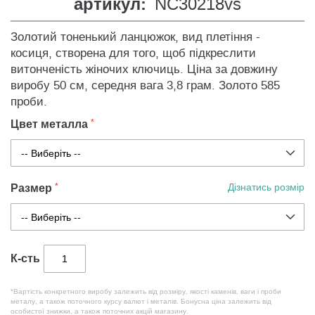
артикул:
NC30218vs
Золотий тоненький ланцюжок, вид плетіння -
косиця, створена для того, щоб підкреслити
витонченість жіночих ключиць. Ціна за довжину
виробу 50 см, середня вага 3,8 грам. Золото 585
проби.
Цвет металла
Размер
Дізнатись розмір
К-сть
*Вартість конкретного виробу залежить від розміру, якості каменів, ваги і проби
металу, а також поточного курсу валют і металів. Бонусна ціна залежить від
особистої знижки, а також поточних акцій магазину.