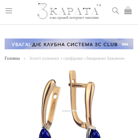
Пошук
М
к
Skip
to
Content
Головна
Золоті кульчики з сапфірами «Зачаровані бажання»