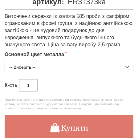
артикул:
ER31373ka
Витончени сережки із золота 585 проби з сапфіром,
огранованим в формі груша, з надійною англійською
застібкою - це чудовий подарунок до дня
народження, випускного та будь-якого іншого
значущого свята. Ціна за вагу виробу 2,5 грама.
Основной цвет металла
К-сть
*Вартість конкретного виробу залежить від розміру, якості каменів, ваги і проби
металу, а також поточного курсу валют і металів. Бонусна ціна залежить від
особистої знижки, а також поточних акцій магазину.
Купити