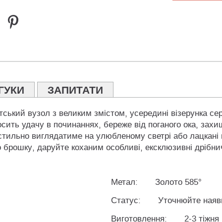
ГУКИ
ЗАПИТАТИ
ський вузол з великим змістом, усередині візерунка сер
сить удачу в починаннях, береже від поганого ока, захи
стильно виглядатиме на улюбленому светрі або лацкані п
 брошку, даруйте коханим особливі, ексклюзивні дрібнич
Метал:
Золото 585°
Статус:
Уточнюйте наяв
Виготовлення:
2-3 тіжня