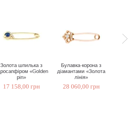
Золота шпилька з
Булавка-корона з
Зол
дросапфіром «Golden
діамантами «Золота
сердечк
pin»
лінія»
13 2
17 158,00 грн
28 060,00 грн