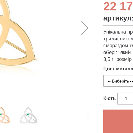
22 17
артикул
Унікальна п
трилисником
смарагдом і
оберіг, який
3,5 г, розмір
Цвет метал
К-сть