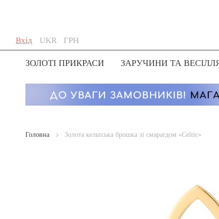
Skip
Мова
Валюта
Вхід
UKR
ГРН
to
Content
ЗОЛОТІ ПРИКРАСИ
ЗАРУЧИНИ ТА ВЕСІЛЛ
Головна
Золота кельтська брошка зі смарагдом «Celtic»