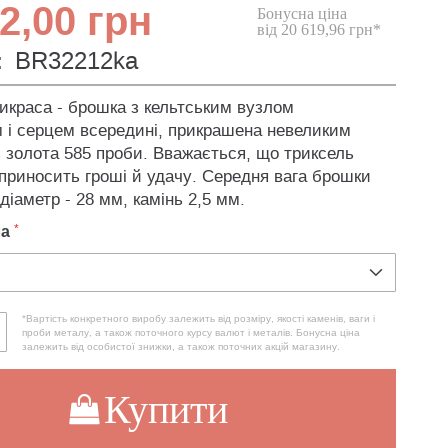
2,00 грн
Бонусна ціна
від 20 619,96 грн*
:
BR32212ka
рикраса - брошка з кельтським вузлом
 і серцем всередині, прикрашена невеликим
з золота 585 проби. Вважається, що триксель
 приносить гроші й удачу. Середня вага брошки
 діаметр - 28 мм, камінь 2,5 мм.
ла
*Вартість конкретного виробу залежить від розміру, якості каменів, ваги і
проби металу, а також поточного курсу валют і металів. Бонусна ціна
залежить від особистої знижки, а також поточних акцій магазину.
Купити