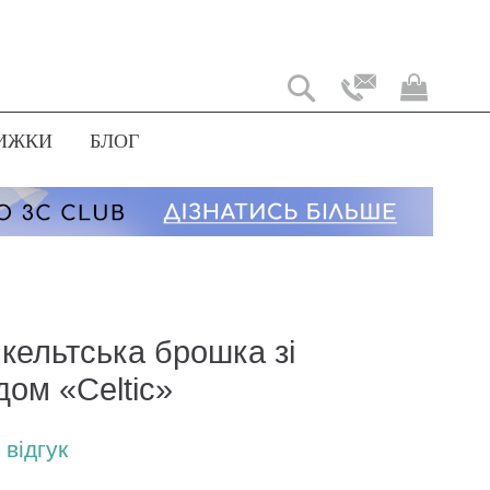
Мій
коши
ИЖКИ
БЛОГ
кельтська брошка зі
дом «Celtic»
відгук