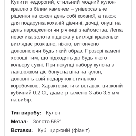
Купити недорогий, стильний модний кулон-
краплю з білим каменем – універсальне
рішення на кожен день собі коханої, а також
для подарунка коханій дівчині, дочці, онуці на
день народження чи річниці знайомства. Легка
невелика золота підвіска у вигляді крапельки
виглядає розкішно, ніжно, витончено
доповнюючи будь-який образ. Прозорі камені
хороші тим, що підходять до будь-якого
кольору сукні. При покупці набору кулона з
ланцюжком діє бонусна ціна на кулон,
доповніть свій подарунок стильною
коробочкою. Характеристики вставок: цирконій
кубічний 0.2 Ct, діаметр каменю 3 або 3.5 мм
на вибір.
Кулон
Золото 585°
Куб. цирконій (фіаніт)