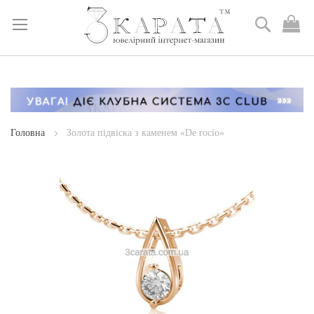
Пошук
М
к
Skip
to
Content
Головна
Золота підвіска з каменем «De rocío»