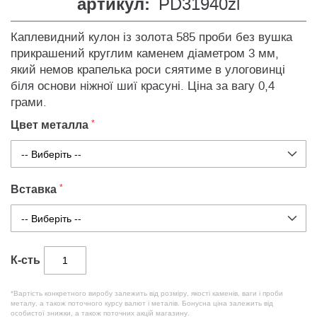
артикул:
PD31940zl
Каплевидний кулон із золота 585 проби без вушка
прикрашений круглим каменем діаметром 3 мм,
який немов крапелька роси сяятиме в улоговинці
біля основи ніжної шиї красуні. Ціна за вагу 0,4
грами.
Цвет металла
Вставка
К-сть
*Вартість конкретного виробу залежить від розміру, якості каменів, ваги і проби
металу, а також поточного курсу валют і металів. Бонусна ціна залежить від
особистої знижки, а також поточних акцій магазину.