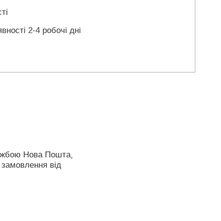
ті
вності 2-4 робочі дні
ужбою Нова Пошта,
 замовлення від