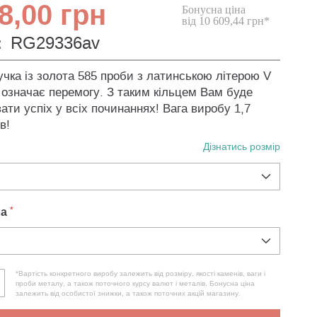
8,00 грн
Бонусна ціна
від 10 609,44 грн*
:
RG29336av
чка із золота 585 проби з латинською літерою V
 означає перемогу. З таким кільцем Вам буде
ти успіх у всіх починаннях! Вага виробу 1,7
в!
Дізнатись розмір
ла
*Вартість конкретного виробу залежить від розміру, якості каменів, ваги і
проби металу, а також поточного курсу валют і металів. Бонусна ціна
залежить від особистої знижки, а також поточних акцій магазину.