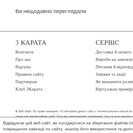
Ви нещодавно переглядали
3 КАРАТА
СЕРВІС
Контакти
Доставка й оплата
Про нас
Вироби на замовле
Відгуки
Питання й відповід
Правила сайту
Знижки та акції
Партнерам
Як визначити розм
Клуб 3Карата
Віртуальна примір
© 2007-2024. Всі права захищено. Усі матеріали даного сайту є інтелектуальною власністю
тільки для некомерційних цілей. Будь-яке завантаження, копіювання, друк та інше викори
Відвідуючи цей веб-сайт, ви погоджуєтеся на зберігання файлів c
Ми обробляємо персональні дані (cookies, IP-адреса, місце розташування), щоб в
покращення навігації по сайту, аналізу його використання та до
зручним способом, ми допоможемо знайти рішення.