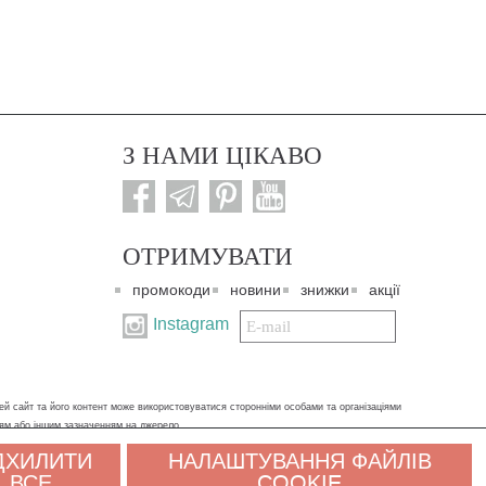
З НАМИ ЦІКАВО
ОТРИМУВАТИ
промокоди
новини
знижки
акції
Подписаться
Instagram
на
нашу
рассылку:
ей сайт та його контент може використовуватися сторонніми особами та організаціями
ням або іншим зазначенням на джерело.
ДХИЛИТИ
НАЛАШТУВАННЯ ФАЙЛІВ
х даних. Якщо ви не згодні, будь ласка, покиньте сайт і зв'яжіться з нами будь-яким
ВСЕ
COOKIE