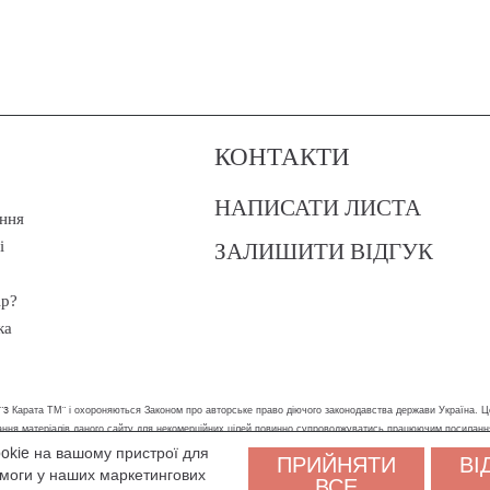
КОНТАКТИ
НАПИСАТИ ЛИСТА
ння
ЗАЛИШИТИ ВІДГУК
і
ір?
ка
 "3 Карата ТМ" і охороняються Законом про авторське право діючого законодавства держави Україна. Ц
стання матеріалів даного сайту для некомерційних цілей повинно супроводжуватись працюючим посилан
ookie на вашому пристрої для
ПРИЙНЯТИ
ВІ
ам було зручніше користуватися сайтом. Залишаючись на сайті, ви погоджуєтеся на обробку персональни
помоги у наших маркетингових
ВСЕ