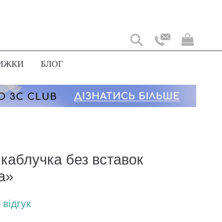
Мій
коши
ИЖКИ
БЛОГ
 каблучка без вставок
ia»
відгук