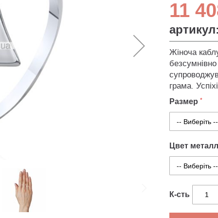
11 40
артикул
Жіноча каблу
безсумнівно
супроводжува
грама. Успіхі
Размер
Цвет метал
К-сть