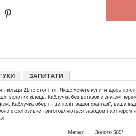
ГУКИ
ЗАПИТАТИ
 - кільця 21-го століття. Якщо хочете купити щось по-с
екція золотих кілець. Каблучка без вставок з знаком пер
ієм. Каблучка оберіг - це політ вашої фантазії, ваша інд
воно ексклюзивне і виготовляються заводом партнером на
ах.
Метал:
Золото 585°