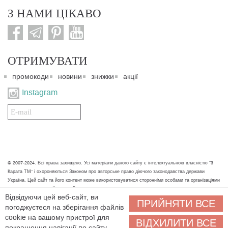
З НАМИ ЦІКАВО
ОТРИМУВАТИ
промокоди
новини
знижки
акції
Instagram
Подписаться
на
нашу
рассылку:
© 2007-2024. Всі права захищено. Усі матеріали даного сайту є інтелектуальною власністю "3
Карата ТМ" і охороняються Законом про авторське право діючого законодавства держави
Україна. Цей сайт та його контент може використовуватися сторонніми особами та організаціями
тільки для некомерційних цілей. Будь-яке завантаження, копіювання, друк та інше використання
Відвідуючи цей веб-сайт, ви
матеріалів даного сайту для некомерційних цілей повинно супроводжуватись працюючим
ПРИЙНЯТИ ВСЕ
погоджуєтеся на зберігання файлів
посиланням або іншим зазначенням на джерело.
cookie на вашому пристрої для
ВІДХИЛИТИ ВСЕ
Ми обробляємо персональні дані (cookies, IP-адреса, місце розташування), щоб вам
покращення навігації по сайту,