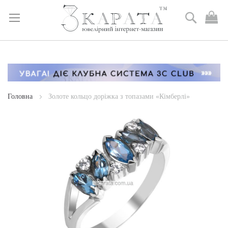
Пошук
М
к
Skip
to
Content
Головна
Золоте кольцо доріжка з топазами «Кімберлі»