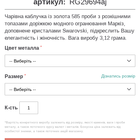
артикул:
RG29694aj
Чарівна каблучка із золота 585 проби з розкішними
топазами доріжкою модного огранювання Маркіз,
доповнене кристалами Swarovski, підкреслить Вашу
елегантність і жіночність. Вага виробу 3,12 грама.
Цвет металла
Размер
Дізнатись розмір
К-сть
*Вартість конкретного виробу залежить від розміру, якості каменів, ваги і проби
металу, а також поточного курсу валют і металів. Бонусна ціна залежить від
особистої знижки, а також поточних акцій магазину.