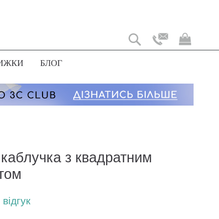
Мій
коши
ИЖКИ
БЛОГ
 каблучка з квадратним
том
відгук