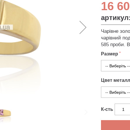
16 60
артикул
Чарівне золо
чарівний под
585 проби. В
Размер
Цвет метал
К-сть