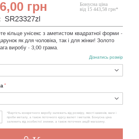
6,00 грн
Бонусна ціна
від 15 443,58 грн*
:
SR23327zl
те кільце унісекс з аметистом квадратної форми -
арунок як для чоловіка, так і для жінки! Золото
ага виробу - 3,00 грама.
Дізнатись розмір
ла
*Вартість конкретного виробу залежить від розміру, якості каменів, ваги і
проби металу, а також поточного курсу валют і металів. Бонусна ціна
залежить від особистої знижки, а також поточних акцій магазину.