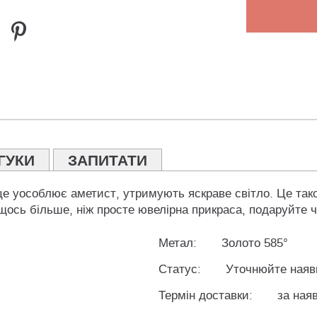
ГУКИ
ЗАПИТАТИ
це уособлює аметист, утримують яскраве світло. Це також
ось більше, ніж просте ювелірна прикраса, подаруйте ча
Метал:
Золото 585°
Статус:
Уточнюйте наяв
Термін доставки:
за наяв