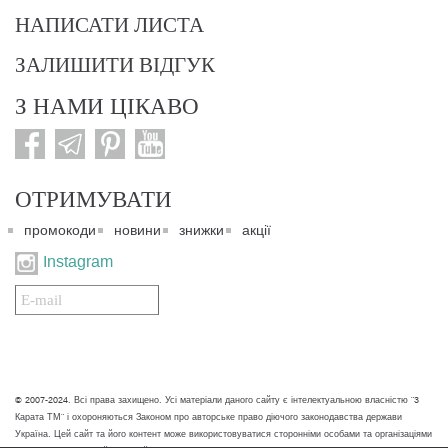
НАПИСАТИ ЛИСТА
ЗАЛИШИТИ ВІДГУК
З НАМИ ЦІКАВО
ОТРИМУВАТИ
промокоди
новини
знижки
акції
Instagram
Подписаться
на
нашу
рассылку:
© 2007-2024. Всі права захищено. Усі матеріали даного сайту є інтелектуальною власністю "3
Карата ТМ" і охороняються Законом про авторське право діючого законодавства держави
Україна. Цей сайт та його контент може використовуватися сторонніми особами та організаціями