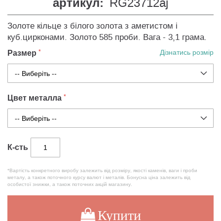
артикул:
RG23712aj
Золоте кільце з білого золота з аметистом і
куб.цирконами. Золото 585 проби. Вага - 3,1 грама.
Размер
Дізнатись розмір
Цвет металла
К-сть
*Вартість конкретного виробу залежить від розміру, якості каменів, ваги і проби
металу, а також поточного курсу валют і металів. Бонусна ціна залежить від
особистої знижки, а також поточних акцій магазину.
Купити