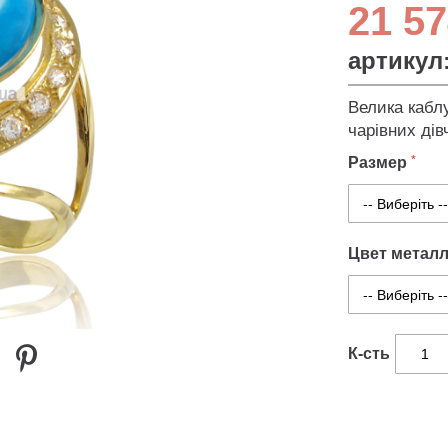
21 57
артикул
Велика каблу
чарівних дів
Размер
Цвет метал
К-сть