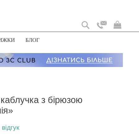
Мій
коши
ИЖКИ
БЛОГ
 каблучка з бірюзою
ія»
відгук