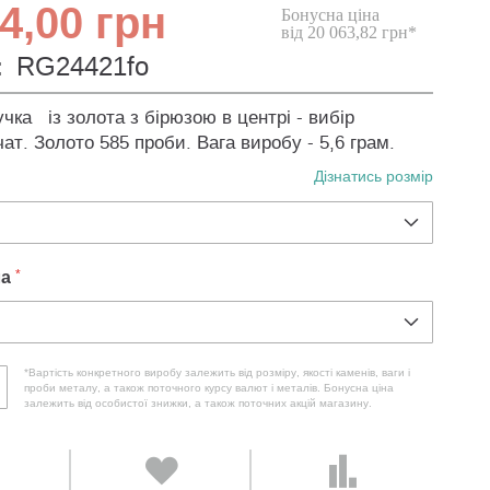
4,00 грн
Бонусна ціна
від 20 063,82 грн*
:
RG24421fo
чка із золота з бірюзою в центрі - вибір
чат. Золото 585 проби. Вага виробу - 5,6 грам.
Дізнатись розмір
ла
*Вартість конкретного виробу залежить від розміру, якості каменів, ваги і
проби металу, а також поточного курсу валют і металів. Бонусна ціна
залежить від особистої знижки, а також поточних акцій магазину.