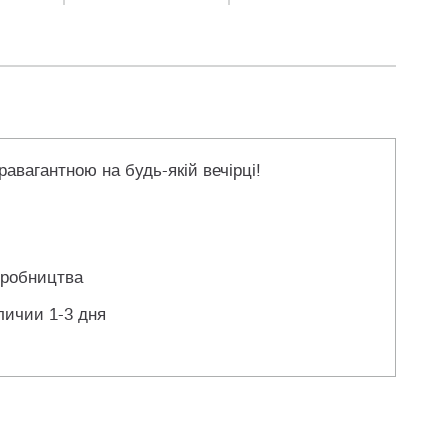
авагантною на будь-якій вечірці!
иробництва
личии 1-3 дня