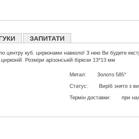
ГУКИ
ЗАПИТАТИ
о центру куб. цирконами навколо! З нею Ви будете екстр
 цирконій. Розміри арізонській бірюзи 13*13 мм
Метал:
Золото 585°
Статус:
Виріб знято з в
Термін доставки:
при на