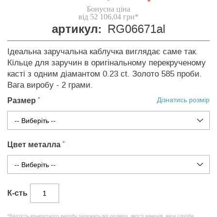
Бонусна ціна
від 52 106,04 грн*
артикул:
RG06671al
Ідеальна заручальна каблучка виглядає саме так.
Кільце для заручин в оригінальному перекрученому
касті з одним діамантом 0.23 сt. Золото 585 проби.
Вага виробу - 2 грами.
Размер
Дізнатись розмір
Цвет металла
К-сть
*Вартість конкретного виробу залежить від розміру, якості каменів, ваги і проби