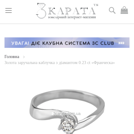
Пошук
М
к
Skip
to
Content
Головна
Золота заручальна каблучка з діамантом 0.23 сt «Франческа»