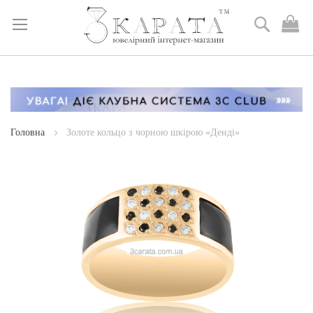
Пошук
М
к
Skip
to
Content
Головна
Золоте кольцо з чорною шкірою «Денді»