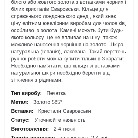
білого або жовтого золота з вставками чорних і
білих кристалів Сваровськи. Кільце для
справжнього лондонського денді, який знає
ціну елітним ювелірним виробам для чоловіків,
особливо із золота. Камені можуть бути будь-
якого кольору, це не впливає на ціну, також
можливе нанесення чорніння на золото. Шкіра -
натуральна (Іспанія), лакована. Такий перстень
ручної роботи можна купити тільки в 3 карати!
Необхідно пам'ятати, що кільця зі вставками
натуральної шкіри необхідно берегти від
зіткнення з рідинами.
Печатка
Золото 585°
Кристали Сваровськи
Уточнюйте наявність
2-4 тижні
за наявності 2-4 дні