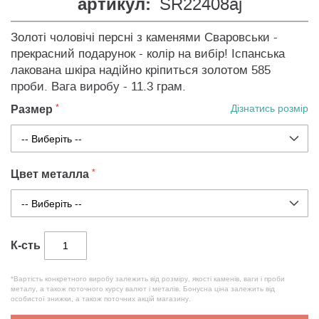
артикул:
SR22408aj
Золоті чоловічі персні з каменями Сваровськи -
прекрасний подарунок - колір на вибір! Іспанська
лакована шкіра надійно кріпиться золотом 585
проби. Вага виробу - 11.3 грам.
Размер
Дізнатись розмір
Цвет металла
К-сть
*Вартість конкретного виробу залежить від розміру, якості каменів, ваги і проби
металу, а також поточного курсу валют і металів. Бонусна ціна залежить від
особистої знижки, а також поточних акцій магазину.